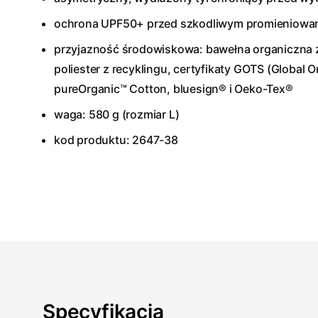
ochrona UPF50+ przed szkodliwym promieniowa
przyjazność środowiskowa: bawełna organiczna 
poliester z recyklingu, certyfikaty GOTS (Global Or
pureOrganic™ Cotton, bluesign® i Oeko-Tex®
waga: 580 g (rozmiar L)
kod produktu: 2647-38
Specyfikacja