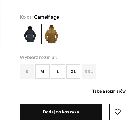
Kolor:
Camelflage
Wybierz rozmiar:
S
M
L
XL
XXL
Tabela rozmiarów
Dodaj do koszyka