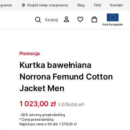
agramie
Znajdź sklep stacjonarny
Blog
FAQ
Kontakt
Promocja
Kurtka bawełniana
Norrona Femund Cotton
Jacket Men
1 023,00 zł
1 279,00 zł
*
-20%
od ceny przed obniżką
* Cena przed obniżką
Najniższa cena z 30 dni:
1 279,00 zł