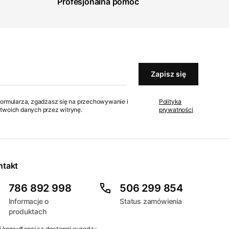
Profesjonalna pomoc
Zapisz się
formularza, zgadzasz się na przechowywanie i
Polityka
twoich danych przez witrynę.
prywatności
ntakt
786 892 998
506 299 854
Informacje o
Status zamówienia
produktach
 konsultanci są dostępni w godz.: