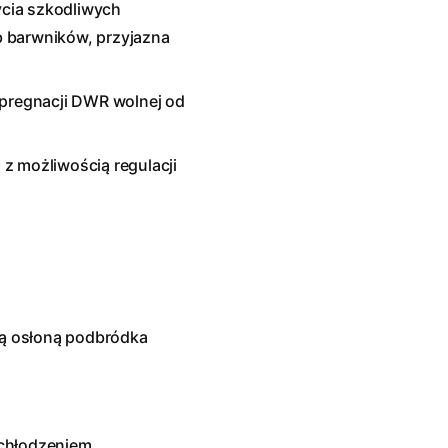
cia szkodliwych
 barwników, przyjazna
mpregnacji DWR wolnej od
z możliwością regulacji
ą osłoną podbródka
ychłodzeniem