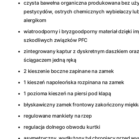
czysta bawełna organiczna produkowana bez uży
pestycydów, ostrych chemicznych wybielaczy lub
alergikom
wiatroodporny i bryzgoodporny materiał dzięki i
szkodliwych związków PFC
zintegrowany kaptur z dyskretnym daszkiem oraz 
ściągaczem jedną ręką
2 kieszenie boczne zapinane na zamek
1 kieszeń napoleońska rozpinana na zamek
1 pozioma kieszeń na piersi pod klapą
błyskawiczny zamek frontowy zakończony miękk
regulowane mankiety na rzep
regulacja dolnego obwodu kurtki
asymetryczny, wydłużony tył chroniący przed w