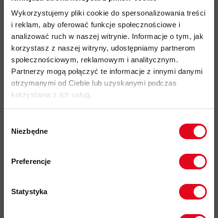
idealny produkt do: Alpinizm, Skitouring, Trekking, Trail
Wykorzystujemy pliki cookie do spersonalizowania treści
Running, Kolarstwo, Hiking, Podróże, użytkowanie Miejskie
i reklam, aby oferować funkcje społecznościowe i
materiał Equaliser Merino Wool o gramaturze 135 g/m2 (47%
analizować ruch w naszej witrynie. Informacje o tym, jak
wełna merino, 53% poliester z recyklingu)
korzystasz z naszej witryny, udostępniamy partnerom
społecznościowym, reklamowym i analitycznym.
zapewniający naturalną termoregulację, odporność na
Partnerzy mogą połączyć te informacje z innymi danymi
zapachy oraz szybkie odprowadzanie wilgoci
otrzymanymi od Ciebie lub uzyskanymi podczas
naturalna regulacja temperatury i odporność na zapachy
korzystania z ich usług.
dzięki wełnie merino
szybkie schnięcie i skuteczne odprowadzanie wilgoci
Wybór
Niezbędne
zgody
regularny, komfortowy krój
Zapisz się do naszego newslettera i
miękka, przyjemna w dotyku konstrukcja
odbierz
70zł rabatu
przy zakupach na
Preferencje
produkt odpowiedni na każdą porę roku
kwotę powyżej 500zł ✂️
kod produktu: 2649-24
Statystyka
Więcej o produkcie