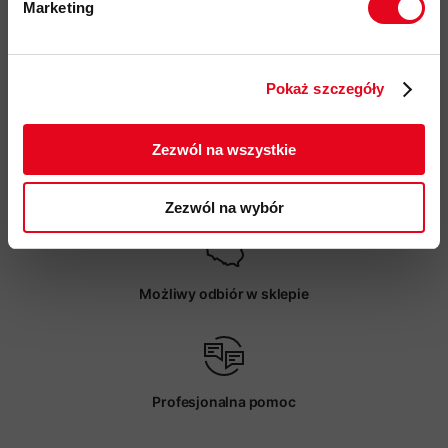
Marketing
Specyfikacja
Twoje dane będą przetwarzane
zgodnie z Polityką prywatności.
Pokaż szczegóły
ZAPISUJĘ SIĘ
Zezwól na wszystkie
Darmowa dostawa od 200 zł
Zezwól na wybór
Możliwy odbiór w sklepie
Profesjonalna pomoc