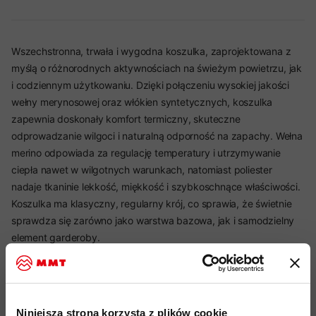
Wszechstronna, trwała i wygodna koszulka, zaprojektowana z
myślą o różnorodnych aktywnościach na świeżym powietrzu, jak
i codziennym użytkowaniu. Dzięki połączeniu wysokiej jakości
wełny merynosowej oraz włókien syntetycznych, koszulka
zapewnia doskonały komfort termiczny, skuteczne
odprowadzanie wilgoci i naturalną odporność na zapachy. Wełna
merino odpowiada za regulację temperatury i utrzymywanie
ciepła nawet w wilgotnych warunkach, natomiast poliester
nadaje tkaninie lekkość, miękkość i szybkoschnące właściwości.
Koszulka ma klasyczny, regularny krój, co sprawia, że świetnie
sprawdza się zarówno jako warstwa bazowa, jak i samodzielny
element garderoby.
Najważniejsze cechy:
Niniejsza strona korzysta z plików cookie