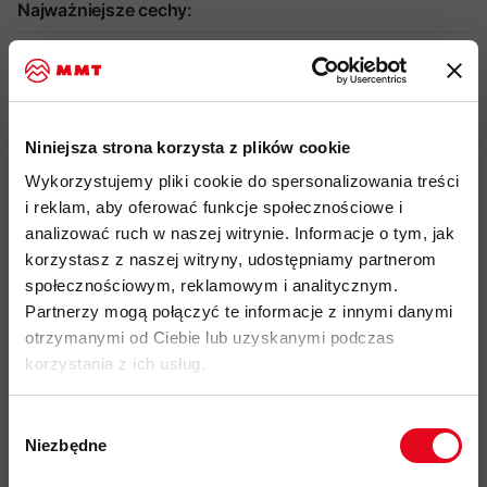
Najważniejsze cechy:
idealny produkt do: Alpinizm, Skitouring, Trekking, Trail
Running, Kolarstwo, Hiking, Podróże, użytkowanie Miejskie
techniczna koszulka termoaktywna typu base layer z
Niniejsza strona korzysta z plików cookie
mieszanki wełny merino i poliestru
Wykorzystujemy pliki cookie do spersonalizowania treści
materiał Equaliser Merino Wool o gramaturze 135 g/m2 (47%
i reklam, aby oferować funkcje społecznościowe i
wełna merino, 53% poliester z recyklingu) zapewniający
analizować ruch w naszej witrynie. Informacje o tym, jak
naturalną termoregulację, odporność na zapachy oraz
korzystasz z naszej witryny, udostępniamy partnerom
szybkie odprowadzanie wilgoci
społecznościowym, reklamowym i analitycznym.
wełna merino z certyfikatem RWS (Responsible Wool
Partnerzy mogą połączyć te informacje z innymi danymi
Standard), mulesing-free, o grubości maksymalnie 19
otrzymanymi od Ciebie lub uzyskanymi podczas
mikronów
korzystania z ich usług.
techniczny krój z okrągłym dekoltem zapewniający pełną
swobodę ruchów
Wybór
Niezbędne
zgody
idealny produkt jako pierwsza warstwa do "cebulkowego"
systemu ubioru
Zapisz się do naszego newslettera i