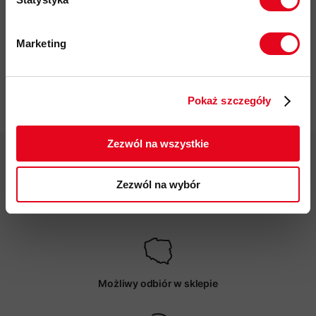
kod produktu: 3421-21
Marketing
Więcej o produkcie
Twoje dane będą przetwarzane
zgodnie z Polityką prywatności.
Specyfikacja
Pokaż szczegóły
ZAPISUJĘ SIĘ
Zezwól na wszystkie
Zezwól na wybór
Darmowa dostawa od 200 zł
Możliwy odbiór w sklepie