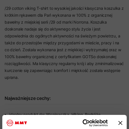
/29 cotton viking T-shirt to wysokiej jakości klasyczna koszulka z
krótkim rękawem dla Pań wykonana w 100% z organicznej
bawełny z miejskiej serii /29 od marki Norrona. Koszulka
doskonale nadaje się do aktywnego stylu życia i jest
odpowiednia do ogólnych aktywności na świeżym powietrzu, a
także do przestojów między przygodami w mieście, pracy i na
co dzień. Została wykonana jest z miękkiej i wytrzymałej oraz w
100% bawełny organicznej z certyfikatem GOTSo doskonałej
rozciągliwości. Ma klasyczny regularny krój i aby zminimalizować
kurczenie się zapewniając komfort i miękkość została wstępnie
uprana.
Najważniejsze cechy:
idealny produkt do: Wspinaczka, Hiking, Podróże,
użytkowanie Miejskie