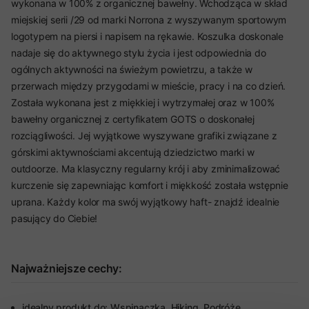
wykonana w 100% z organicznej bawełny. Wchodząca w skład
miejskiej serii /29 od marki Norrona z wyszywanym sportowym
logotypem na piersi i napisem na rękawie. Koszulka doskonale
nadaje się do aktywnego stylu życia i jest odpowiednia do
ogólnych aktywności na świeżym powietrzu, a także w
przerwach między przygodami w mieście, pracy i na co dzień.
Została wykonana jest z miękkiej i wytrzymałej oraz w 100%
bawełny organicznej z certyfikatem GOTS o doskonałej
rozciągliwości. Jej wyjątkowe wyszywane grafiki związane z
górskimi aktywnościami akcentują dziedzictwo marki w
outdoorze. Ma klasyczny regularny krój i aby zminimalizować
kurczenie się zapewniając komfort i miękkość została wstępnie
uprana. Każdy kolor ma swój wyjątkowy haft- znajdź idealnie
pasujący do Ciebie!
Najważniejsze cechy:
idealny produkt do: Wspinaczka, Hiking, Podróże,