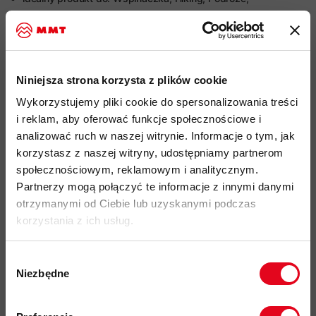
użytkowanie Miejskie
funkcjonalna koszulka o charakterze multi-sportowym z
nadrukowanym logotypem marki na froncie
miękki, wygodny i lekko elastyczny materiał
pureOrganic
Niniejsza strona korzysta z plików cookie
Cotton
o gramaturze 165 g/m2 wykonany w 100% z
Wykorzystujemy pliki cookie do spersonalizowania treści
ekologicznej bawełny
i reklam, aby oferować funkcje społecznościowe i
organiczna bawełna certyfikowana standardem Global
analizować ruch w naszej witrynie. Informacje o tym, jak
Organic Textile Standard (GOTS) do przetwarzania tekstyliów
korzystasz z naszej witryny, udostępniamy partnerom
z ekologicznych i naturalnych włókien, uprawiana bez
społecznościowym, reklamowym i analitycznym.
pestycydów, herbicydów i GMO
Partnerzy mogą połączyć te informacje z innymi danymi
otrzymanymi od Ciebie lub uzyskanymi podczas
eleganckie, drobne wyszywane logo aktywności górskiej na
korzystania z ich usług.
piersi - każdy kolor koszulki ma inny wzór
produkt wstępnie uprany aby zminimalizować kurczenie się
Wybór
zapewniając komfort i miękkość materiału
Niezbędne
zgody
nadruki metek na karku w technologii sitodruku z certyfikatem
Zapisz się do naszego newslettera i
GOTS
odbierz
70zł rabatu
przy zakupach na