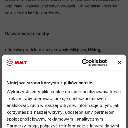
logo marki, klasyka w prostym wydaniu. Uniwersalna koszulka
pasująca do każdej garderoby.
Najważniejsze cechy:
idealny produkt do: użytkowanie
Miejskie, Hiking,
Wspinaczka, Podróże
funkcjonalna koszulka o charakterze
multi-sportowym
miękki, wygodny i elastyczny materiał wykonany
z połączenia ekologicznej bawełny i elastanu dla
Niniejsza strona korzysta z plików cookie
zwiększenia komfortu użytkowania
Wykorzystujemy pliki cookie do spersonalizowania treści
organiczna bawełna certyfikowana standardem Global
i reklam, aby oferować funkcje społecznościowe i
Organic Textile Standard (GOTS) do przetwarzania
analizować ruch w naszej witrynie. Informacje o tym, jak
tekstyliów z ekologicznych włókien naturalnych, uprawiana
korzystasz z naszej witryny, udostępniamy partnerom
bez pestycydów, herbicydów i GMO
społecznościowym, reklamowym i analitycznym.
Partnerzy mogą połączyć te informacje z innymi danymi
oversizowe, krótkie rękawy
nadają swobodnego wyglądu