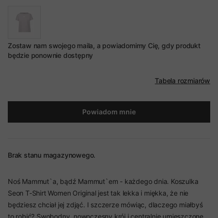
Zostaw nam swojego maila, a powiadomimy Cię, gdy produkt
będzie ponownie dostępny
Tabela rozmiarów
Powiadom mnie
Brak stanu magazynowego.
Noś Mammut`a, bądź Mammut`em - każdego dnia. Koszulka
Seon T-Shirt Women Original jest tak lekka i miękka, że nie
będziesz chciał jej zdjąć. I szczerze mówiąc, dlaczego miałbyś
to robić? Swobodny, nowoczesny krój i centralnie umieszczone