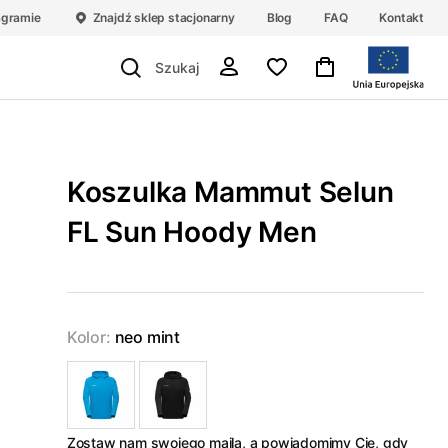
agramie
Znajdź sklep stacjonarny
Blog
FAQ
Kontakt
Koszulka Mammut Selun
FL Sun Hoody Men
Kolor:
neo mint
Zostaw nam swojego maila, a powiadomimy Cię, gdy