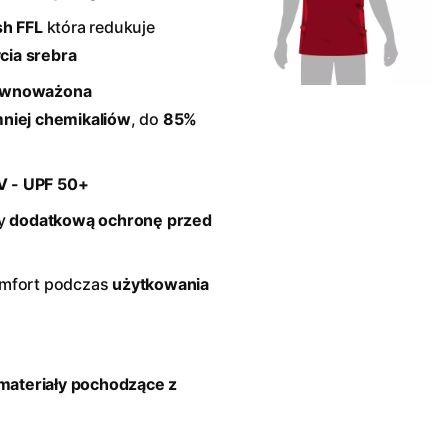
sh FFL
która redukuje
cia srebra
ównoważona
niej chemikaliów
, do
85%
V - UPF 50+
cy
dodatkową ochronę przed
omfort podczas
użytkowania
 materiały pochodzące z