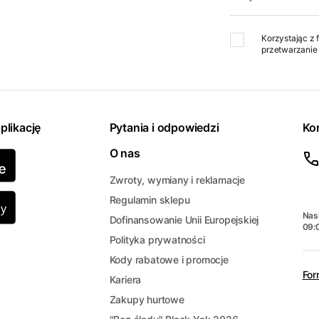
Korzystając z 
przetwarzanie 
plikację
Pytania i odpowiedzi
Ko
O nas
Zwroty, wymiany i reklamacje
Regulamin sklepu
Nasi
Dofinansowanie Unii Europejskiej
09:
Polityka prywatności
Kody rabatowe i promocje
For
Kariera
Zakupy hurtowe