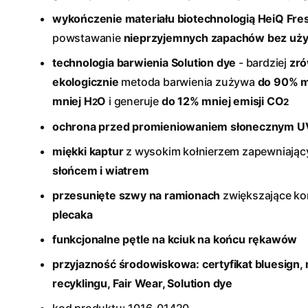
wykończenie materiału biotechnologią HeiQ Fre
powstawanie
nieprzyjemnych zapachów bez uży
technologia barwienia Solution dye
- bardziej
zr
ekologicznie
metoda barwienia zużywa
do 90% m
mniej H
O
i generuje
do 12% mniej emisji CO
2
2
ochrona przed promieniowaniem słonecznym U
miękki kaptur
z wysokim kołnierzem zapewniają
słońcem i wiatrem
przesunięte szwy na ramionach
zwiększające k
plecaka
funkcjonalne pętle na kciuk na końcu rękawów
przyjazność środowiskowa: certyfikat bluesign
,
recyklingu, Fair Wear, Solution dye