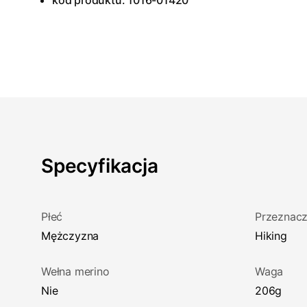
kod produktu: 1016-01420
Specyfikacja
Płeć
Przeznacz
Mężczyzna
Hiking
Wełna merino
Waga
Nie
206g