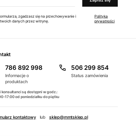
formularza, zgadzasz się na przechowywanie i
Polityka
twoich danych przez witrynę.
prywatności
ntakt
786 892 998
506 299 854
Informacje o
Status zamówienia
produktach
 konsultanci są dostępni w godz.:
00-17:00 od poniedziałku do piątku
mularz kontaktowy
lub
sklep@mmtsklep.pl