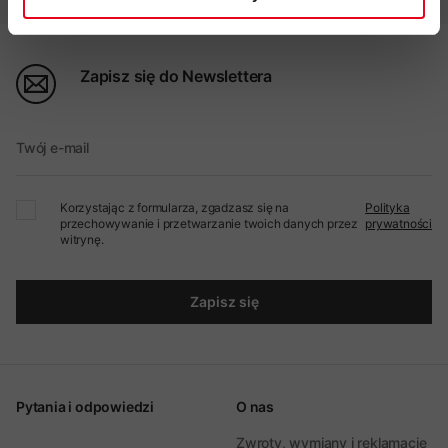
Zapisz się do Newslettera
Twój e-mail
Korzystając z formularza, zgadzasz się na
Polityka
przechowywanie i przetwarzanie twoich danych przez
prywatności
witrynę.
Zapisz się
Pytania i odpowiedzi
O nas
Zwroty, wymiany i reklamacje