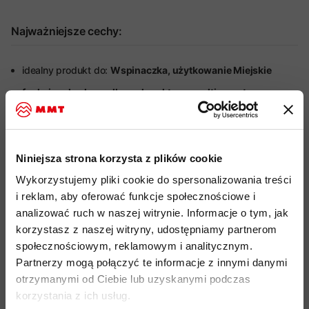
Najważniejsze cechy:
idealny produkt do:
Wspinaczka, użytkowanie Miejskie
funkcjonalna koszulka o charakterze multi-sportowym
miękki, wygodny i lekko elastyczny materiał wykonany w
100% z ekologicznej bawełny
drobna naszywka z logiem MAMMUT
Niniejsza strona korzysta z plików cookie
organiczna bawełna certyfikowana standardem Global
Wykorzystujemy pliki cookie do spersonalizowania treści
Organic Textile Standard (GOTS) do przetwarzania
i reklam, aby oferować funkcje społecznościowe i
tekstyliów z ekologicznych włókien naturalnych, uprawiana
analizować ruch w naszej witrynie. Informacje o tym, jak
bez pestycydów, herbicydów i GMO
korzystasz z naszej witryny, udostępniamy partnerom
społecznościowym, reklamowym i analitycznym.
przyjazność środowiskowa:
Organic Cotton, Fair Wear
Partnerzy mogą połączyć te informacje z innymi danymi
kod produktu: 1017-05220
otrzymanymi od Ciebie lub uzyskanymi podczas
korzystania z ich usług.
Więcej o produkcie