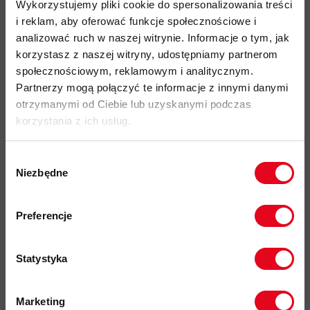
Wykorzystujemy pliki cookie do spersonalizowania treści
użytkowanie Miejskie
i reklam, aby oferować funkcje społecznościowe i
funkcjonalna koszulka o charakterze multi-sportowym
analizować ruch w naszej witrynie. Informacje o tym, jak
korzystasz z naszej witryny, udostępniamy partnerom
miękki, wygodny i lekko elastyczny materiał wykonany w
społecznościowym, reklamowym i analitycznym.
100% z ekologicznej bawełny
Partnerzy mogą połączyć te informacje z innymi danymi
organiczna bawełna certyfikowana standardem Global
otrzymanymi od Ciebie lub uzyskanymi podczas
Organic Textile Standard (GOTS)
do przetwarzania
korzystania z ich usług.
tekstyliów z ekologicznych włókien naturalnych, uprawiana
bez pestycydów, herbicydów i GMO
Wybór
sezonowy nadruk na piersi oraz plecach z unikatowym,
Niezbędne
zgody
wspinaczkowym wzorem
Zapisz się do naszego newslettera i
przyjazność środowiskowa: Organic Cotton, Fair Wear
odbierz
70zł rabatu
przy zakupach na
Preferencje
kwotę powyżej 500zł ✂️
kod produktu: 1017-05893
Statystyka
Więcej o produkcie
Marketing
Specyfikacja