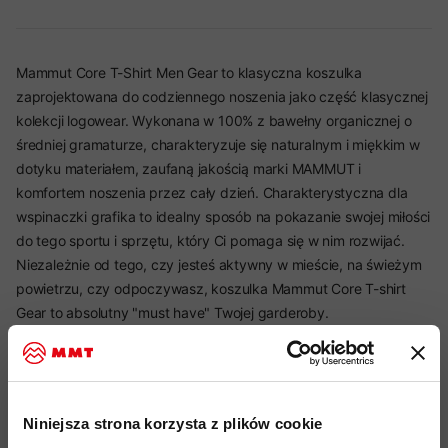
Mammut Core T-Shirt Men Gear to klasyczna koszulka
zaprojektowana do codziennego noszenia jako część klasycznej
kolekcji logowear. Wykonana w 100% z bawełny organicznej o
średniej gramaturze, charakteryzuje się naturalnym i miękkim w
dotyku materiałem, zaufaną jakością marki MAMMUT i
komfortem noszenia przez cały dzień. Charakterystyczna dla
wspinaczki grafika to idealny sposób na pokazanie swojej miłości
do tego sportu i sprzętu, który Ci pomaga się w nim rozwijać.
Niezależnie od tego, czy jesteś aktywny w mieście, na świeżym
powietrzu, czy odpoczywasz, koszulka Mammut Core T-shirt
Gear to absolutny "must have" Twojej garderoby.
Najważniejsze cechy:
Niniejsza strona korzysta z plików cookie
idealny produkt do: Wspinaczka, Hiking, Podróże,