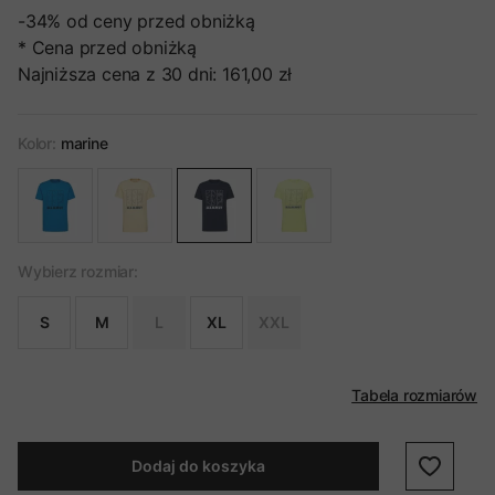
-34%
od ceny przed obniżką
* Cena przed obniżką
Najniższa cena z 30 dni:
161,00 zł
Kolor:
marine
Wybierz rozmiar:
S
M
L
XL
XXL
Tabela rozmiarów
Dodaj do koszyka