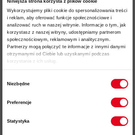
wyjątkowo lekki, przewiewny i szybkoschnący materiał
Niniejsza strona korzysta z plików cookie
wykonany z poliestru w 100% pochodzącego z recyklingu
Wykorzystujemy pliki cookie do spersonalizowania treści
dodatkowe, siatkowe strefy wentylacji umieszczone na
i reklam, aby oferować funkcje społecznościowe i
plecach i pod pachami zwiększające odprowadzanie
analizować ruch w naszej witrynie. Informacje o tym, jak
nadmiaru ciepła i wilgoci
korzystasz z naszej witryny, udostępniamy partnerom
społecznościowym, reklamowym i analitycznym.
przesunięte, gładkie szwy zapewniają wysoki poziom
Partnerzy mogą połączyć te informacje z innymi danymi
komfortu i zapobiegają podrażnieniom w użytkowania z
otrzymanymi od Ciebie lub uzyskanymi podczas
plecakiem
korzystania z ich usług.
wykończenie materiału biotechnologią HeiQ Fresh FFL która
redukuje powstawanie nieprzyjemnych zapachów bez
Wybór
użycia srebra
Niezbędne
zgody
elementy odblaskowe zwiększające widoczność po zmroku
Zapisz się do naszego newslettera i
przyjazność środowiskowa:
materiały pochodzące z
odbierz
70zł rabatu
przy zakupach na
Preferencje
kwotę powyżej 500zł ✂️
recyklingu, certyfikat bluesing
, Fair Wear
kod produktu: 1016-01380
Statystyka
Więcej o produkcie