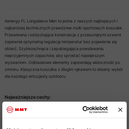
Aenergy FL Longsleeve Men to jedna z naszych najlżejszych i
najbardziej technicznych prawdziwe multi-sportowych koszulek.
Przewiewna i oddychająca konstrukcja z przesuniętymi szwami
zapewnia optymalną regulację temperatur bez pojawienia się
obtarć. Szybkoschnąca i zapobiegająca powstawaniu
nieprzyjemnych zapachów, aby sprostać największym
wyzwaniom. Odblaskowe elementy zapewniają widoczność po
zmroku. Klasyczna koszulka z długim rękawem to idealny wybór
dla każdego entuzjasty outdooru.
Najważniejsze cechy:
idealny produkt do:
Alpinizm, Trail Running, Skitouring,
Hiking, Wspinaczka, Via Ferrata