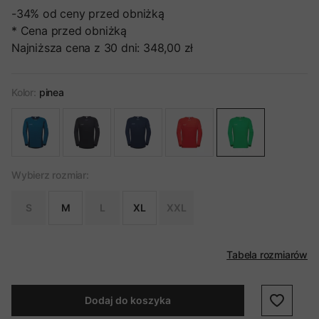
-34%
od ceny przed obniżką
* Cena przed obniżką
Najniższa cena z 30 dni:
348,00 zł
Kolor:
pinea
Wybierz rozmiar:
S
M
L
XL
XXL
Tabela rozmiarów
Dodaj do koszyka