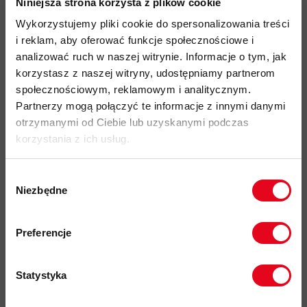
wyjątkowo lekki, przewiewny i szybkoschnący materiał
Niniejsza strona korzysta z plików cookie
wykonany z poliestru w 100% pochodzącego z recyklingu
Wykorzystujemy pliki cookie do spersonalizowania treści
dodatkowe, siatkowe strefy wentylacji umieszczone na
i reklam, aby oferować funkcje społecznościowe i
plecach i pod pachami zwiększające odprowadzanie
analizować ruch w naszej witrynie. Informacje o tym, jak
nadmiaru ciepła i wilgoci
korzystasz z naszej witryny, udostępniamy partnerom
społecznościowym, reklamowym i analitycznym.
przesunięte, gładkie szwy zapewniają wysoki poziom
Partnerzy mogą połączyć te informacje z innymi danymi
komfortu i zapobiegają podrażnieniom w użytkowania z
otrzymanymi od Ciebie lub uzyskanymi podczas
plecakiem
korzystania z ich usług.
wykończenie materiału biotechnologią HeiQ Fresh FFL która
redukuje powstawanie nieprzyjemnych zapachów bez
Wybór
użycia srebra
Niezbędne
zgody
elementy odblaskowe zwiększające widoczność po zmroku
Zapisz się do naszego newslettera i
przyjazność środowiskowa:
materiały pochodzące z
odbierz
70zł rabatu
przy zakupach na
Preferencje
kwotę powyżej 500zł ✂️
recyklingu, certyfikat bluesing
, Fair Wear
kod produktu: 1016-01370
Statystyka
Więcej o produkcie