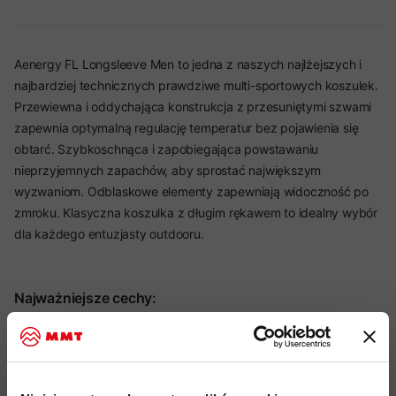
Aenergy FL Longsleeve Men to jedna z naszych najlżejszych i
najbardziej technicznych prawdziwe multi-sportowych koszulek.
Przewiewna i oddychająca konstrukcja z przesuniętymi szwami
zapewnia optymalną regulację temperatur bez pojawienia się
obtarć. Szybkoschnąca i zapobiegająca powstawaniu
nieprzyjemnych zapachów, aby sprostać największym
wyzwaniom. Odblaskowe elementy zapewniają widoczność po
zmroku. Klasyczna koszulka z długim rękawem to idealny wybór
dla każdego entuzjasty outdooru.
Najważniejsze cechy:
idealny produkt do:
Alpinizm, Trail Running, Skitouring,
Hiking, Wspinaczka, Via Ferrata