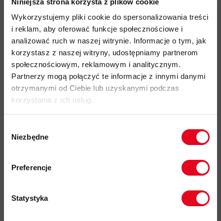
wyjątkowo lekki, przewiewny i szybkoschnący materiał
Niniejsza strona korzysta z plików cookie
wykonany z poliestru w 100% pochodzącego z recyklingu
Wykorzystujemy pliki cookie do spersonalizowania treści
dodatkowe, siatkowe strefy wentylacji umieszczone na
i reklam, aby oferować funkcje społecznościowe i
plecach i pod pachami zwiększające odprowadzanie
analizować ruch w naszej witrynie. Informacje o tym, jak
nadmiaru ciepła i wilgoci
korzystasz z naszej witryny, udostępniamy partnerom
społecznościowym, reklamowym i analitycznym.
przesunięte, gładkie szwy zapewniają wysoki poziom
Partnerzy mogą połączyć te informacje z innymi danymi
komfortu i zapobiegają podrażnieniom w użytkowania z
otrzymanymi od Ciebie lub uzyskanymi podczas
plecakiem
korzystania z ich usług.
wykończenie materiału biotechnologią HeiQ Fresh FFL która
redukuje powstawanie nieprzyjemnych zapachów bez
Wybór
użycia srebra
Niezbędne
zgody
elementy odblaskowe zwiększające widoczność po zmroku
Zapisz się do naszego newslettera i
przyjazność środowiskowa:
materiały pochodzące z
odbierz
70zł rabatu
przy zakupach na
Preferencje
kwotę powyżej 500zł ✂️
recyklingu, certyfikat bluesing
, Fair Wear
kod produktu: 1016-01370
Statystyka
Więcej o produkcie