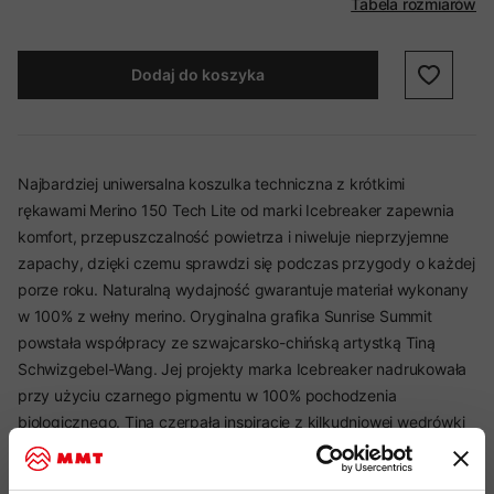
Tabela rozmiarów
Dodaj do koszyka
Najbardziej uniwersalna koszulka techniczna z krótkimi
rękawami Merino 150 Tech Lite od marki Icebreaker zapewnia
komfort, przepuszczalność powietrza i niweluje nieprzyjemne
zapachy, dzięki czemu sprawdzi się podczas przygody o każdej
porze roku. Naturalną wydajność gwarantuje materiał wykonany
w 100% z wełny merino. Oryginalna grafika Sunrise Summit
powstała współpracy ze szwajcarsko-chińską artystką Tiną
Schwizgebel-Wang. Jej projekty marka Icebreaker nadrukowała
przy użyciu czarnego pigmentu w 100% pochodzenia
biologicznego. Tina czerpała inspirację z kilkudniowej wędrówki
po dolinie Trient (Vallée du Trient), podczas której dotarła na
szczyt Bel Oisea, ubrana w odzież marki Icebreaker i zanurzając