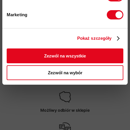
kod produktu: IB0A576O0
Marketing
Więcej o produkcie
Twoje dane będą przetwarzane
zgodnie z Polityką prywatności.
Specyfikacja
Pokaż szczegóły
ZAPISUJĘ SIĘ
Zezwól na wszystkie
Zezwól na wybór
Darmowa dostawa od 200 zł
Możliwy odbiór w sklepie