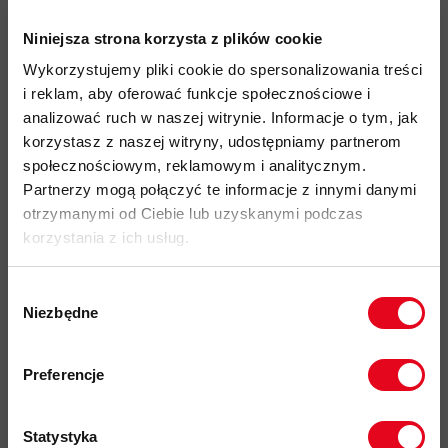
się w naturze i śniegu.
Niniejsza strona korzysta z plików cookie
Wykorzystujemy pliki cookie do spersonalizowania treści
Najważniejsze cechy:
i reklam, aby oferować funkcje społecznościowe i
analizować ruch w naszej witrynie. Informacje o tym, jak
idealny produkt do:
Hiking, użytkowanie Miejskie
korzystasz z naszej witryny, udostępniamy partnerom
społecznościowym, reklamowym i analitycznym.
koszulka wykonana w 100% z naturalnego włókna z Wełny
2
Partnerzy mogą połączyć te informacje z innymi danymi
Merino o garmaturze 150g/m
,
które regulują temperaturę
otrzymanymi od Ciebie lub uzyskanymi podczas
ciała w każdych warunkach pogodowych i są odporne na
korzystania z ich usług.
powstawanie nieprzyjemnych zapachów
płaskie offsetowe szwy w okolicy ramion zapobiegające
Wybór
podrażnieniom i zwiększające komfort użytkowania
Niezbędne
zgody
przyjazność środowiskowa:
Wełna Merino spełnia standard
Zapisz się do naszego newslettera i
ZQ
i jest liderem w dziedzinie etycznej produkcji wełny Merino
odbierz
70zł rabatu
przy zakupach na
Preferencje
-
wyznacza najwyższe standardy jakości włókien,
kwotę powyżej 500zł ✂️
dobrostanu zwierząt, a także ochrony środowiska i
odpowiedzialności społecznej
Statystyka