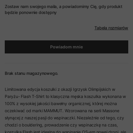
Zostaw nam swojego maila, a powiadomimy Cię, gdy produkt
będzie ponownie dostępny
Tabela rozmiarów
Powiadom mnie
Brak stanu magazynowego.
Limitowana edycja koszulki z okazji Igrzysk Olimpijskich w
Paryżu- Flash T-Shirt to klasyczna męska koszulka wykonana w
100% z wysokiej jakości bawełny organicznej, której można
oczekiwać od marki MAMMUT. Wzorowana na serii Massone
słynącej z naszej pasji do wspinaczki. Niezależnie od tego, czy
chodzi o bouldering, prowadzenie czy wspinaczkę na czas,
koszulka Flash jest idealna do wspinanie OS-em nowej drogi, ale