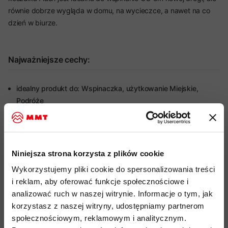
równie dobrze wygląda w domu, na wycieczce, a nawet na co
dzień w biurze.
Najważniejsze cechy:
idealny produkt do: Wspinaczka, użytkowanie Miejskie,
Podróże
limitowana edycja
funkcjonalnej koszulki o charakterze
multi-sportowym
miękki, wygodny i lekko elastyczny materiał wykonany w
Niniejsza strona korzysta z plików cookie
100% z ekologicznej bawełny
Wykorzystujemy pliki cookie do spersonalizowania treści
organiczna bawełna certyfikowana standardem Global
i reklam, aby oferować funkcje społecznościowe i
Organic Textile Standard (GOTS)
do przetwarzania
analizować ruch w naszej witrynie. Informacje o tym, jak
tekstyliów z
ekologicznych włókien naturalnych, uprawiana
korzystasz z naszej witryny, udostępniamy partnerom
bez pestycydów, herbicydów i GMO
społecznościowym, reklamowym i analitycznym.
grafika nawiązuje do wspinaczki na czas na Igrzyskach