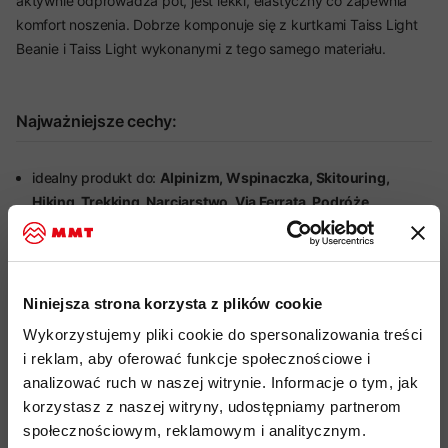
aktywnie odprowadza pot, jest lekki, elastyczny co zapewnia
komfort noszenia. Dobrze komponuje się z kurtkami Taiss Light
Beanie i Taiss Light wykonanymi z tego samego materiału.
Najważniejsze cechy:
idealny produkt do:
Alpinizm, Wspinaczka, Skitouring,
Hiking, Trekking, Narciarstwo, Via Ferrata, Podróże
lekki, wygodny i rozciągliwy materiał Technical Fleece
wykonany z mieszanki poliestru, elastanu i dodatkowo
poliamdu, który zwiększa jego wytrzymałość
Niniejsza strona korzysta z plików cookie
wewnętrzna struktura polarowego wafla zwiększa
Wykorzystujemy pliki cookie do spersonalizowania treści
odprowadzanie wilgoci, zapobiega wychłodzeniu podczas
i reklam, aby oferować funkcje społecznościowe i
aktywności i szybko schnie
analizować ruch w naszej witrynie. Informacje o tym, jak
bardzo dobry stosunek ilości generowanego ciepła do wagi
korzystasz z naszej witryny, udostępniamy partnerom
materiału
społecznościowym, reklamowym i analitycznym.