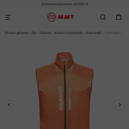
Darmowa dostawa od 200 zł
Strona główna
On
Odzież
Kurtki i Kamizelki
Kamizelki
Kamizelka Ma