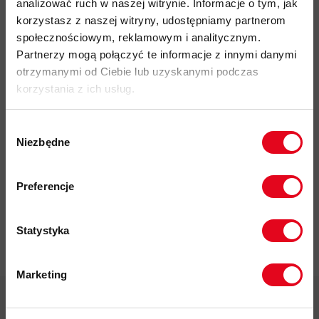
analizować ruch w naszej witrynie. Informacje o tym, jak
YKK
korzystasz z naszej witryny, udostępniamy partnerom
społecznościowym, reklamowym i analitycznym.
kieszeń na lewej piersi z bryzgoszczelnym
zamkiem YKK
do
Partnerzy mogą połączyć te informacje z innymi danymi
której można
spakować kamizelkę
otrzymanymi od Ciebie lub uzyskanymi podczas
odblaskowe elementy
na bokach kamizelki zwiększające
korzystania z ich usług.
widoczność po zmroku
przyjazność środowiskowa:
Fair Wear, ZERO CO2
Wybór
denier (materiał zewnętrzny)
20Dx20D
Niezbędne
zgody
kod produktu: 1012-00610
Zapisz się do naszego newslettera i
odbierz
70zł rabatu
przy zakupach na
Preferencje
kwotę powyżej 500zł ✂️
Więcej o produkcie
Statystyka
Specyfikacja
Marketing
Twoje dane będą przetwarzane
zgodnie z Polityką prywatności.