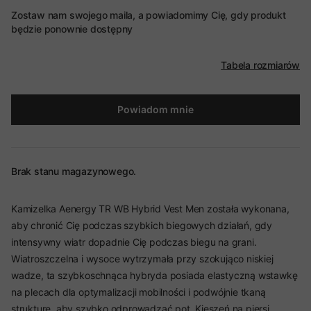
Zostaw nam swojego maila, a powiadomimy Cię, gdy produkt
będzie ponownie dostępny
Tabela rozmiarów
Powiadom mnie
Brak stanu magazynowego.
Kamizelka Aenergy TR WB Hybrid Vest Men została wykonana,
aby chronić Cię podczas szybkich biegowych działań, gdy
intensywny wiatr dopadnie Cię podczas biegu na grani.
Wiatroszczelna i wysoce wytrzymała przy szokująco niskiej
wadze, ta szybkoschnąca hybryda posiada elastyczną wstawkę
na plecach dla optymalizacji mobilności i podwójnie tkaną
strukturę, aby szybko odprowadzać pot. Kieszeń na piersi