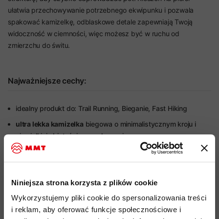
ułatwia przechowywanie potrzebnego ekwipunku i pozwala
spakować kamizelkę, odblaskowe detale zapewniają Twoją
widoczność w ciemności, więc możesz być w ruchu od
zmierzchu do świtu.
Najważniejsze cechy:
idealny produkt do: Trail Running, Bieganie, Fast Hiking
ultra lekka kamizelka
biegowa o minimalistycznym kroju i
niewielkiej objętości po spakowaniu
kamizelka wykonana z
bardzo lekkiego, oddychającego
,
wysoce wytrzymałego i wiatroszczelnego
materiału
Pertex®
Equilibrium
Niniejsza strona korzysta z plików cookie
eastyczna wstawka materiału
na plecach zwiększająca
Wykorzystujemy pliki cookie do spersonalizowania treści
oddychalność oraz mobilność
i reklam, aby oferować funkcje społecznościowe i
frontowy, bryzgoszczelny, jednowózkowy,
drobny zamek