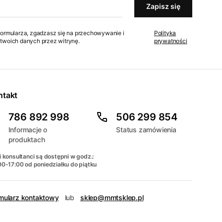
Zapisz się
formularza, zgadzasz się na przechowywanie i
Polityka
twoich danych przez witrynę.
prywatności
ntakt
786 892 998
506 299 854
Informacje o
Status zamówienia
produktach
 konsultanci są dostępni w godz.:
00-17:00 od poniedziałku do piątku
mularz kontaktowy
lub
sklep@mmtsklep.pl