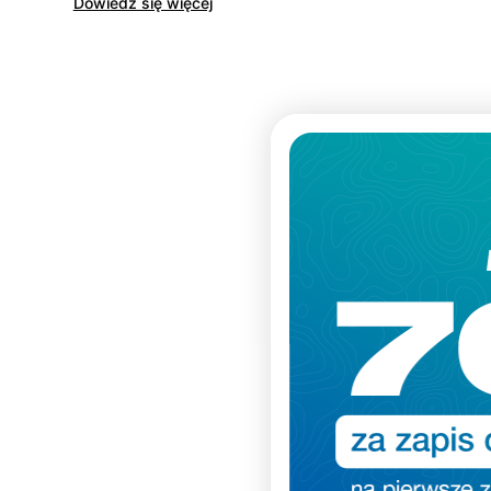
Dowiedz się więcej
Dodatkowe 70zł na zakupy!
Zapisz się do naszego newslettera i
odbierz
70zł rabatu
przy zakupach na
kwotę powyżej 500zł
To nie wszystko – dzięki zapisowi
będziesz otrzymywać informacje o
nowościach, specjalne kody rabatowe
oraz wcześniejszy dostęp do akcji
promocyjnych
✂️