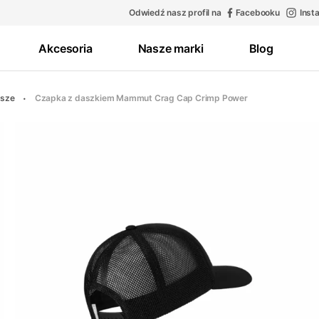
Odwiedź nasz profil na
Facebooku
Inst
Akcesoria
Nasze marki
Blog
usze
Czapka z daszkiem Mammut Crag Cap Crimp Power