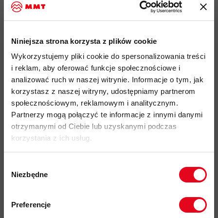
zapobiegają podrażnieniom podczas użytkowania
przyjazność środowiskowa:
certyfikat bluesign
, Fair Wear
Niniejsza strona korzysta z plików cookie
kod produktu: 1191-01071
Wykorzystujemy pliki cookie do spersonalizowania treści
i reklam, aby oferować funkcje społecznościowe i
Więcej o produkcie
analizować ruch w naszej witrynie. Informacje o tym, jak
korzystasz z naszej witryny, udostępniamy partnerom
Specyfikacja
społecznościowym, reklamowym i analitycznym.
Partnerzy mogą połączyć te informacje z innymi danymi
Do tego produktu rekomendujemy
otrzymanymi od Ciebie lub uzyskanymi podczas
korzystania z ich usług.
Wybór
Niezbędne
zgody
Zapisz się do naszego newslettera i
odbierz
70zł rabatu
przy zakupach na
Preferencje
kwotę powyżej 500zł ✂️