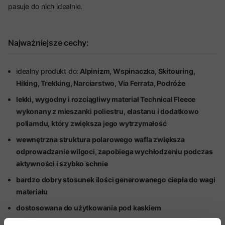
pasuje do nich idealnie.
Najważniejsze cechy:
idealny produkt do:
Alpinizm, Wspinaczka, Skitouring,
Hiking, Trekking, Narciarstwo, Via Ferrata, Podróże
lekki, wygodny i rozciągliwy materiał Technical Fleece
wykonany z mieszanki poliestru, elastanu i dodatkowo
poliamdu, który zwiększa jego wytrzymałość
wewnętrzna struktura polarowego wafla zwiększa
odprowadzanie wilgoci, zapobiega wychłodzeniu podczas
aktywności i szybko schnie
bardzo dobry stosunek ilości generowanego ciepła do wagi
materiału
dostosowana do użytkowania pod kaskiem
płaskie szwy zapewniają wysoki poziom komfortu i