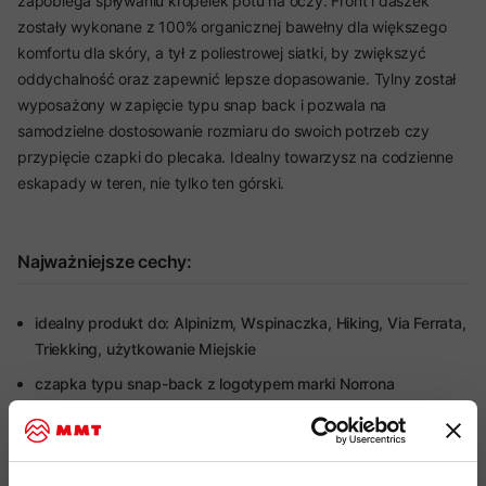
zapobiega spływaniu kropelek potu na oczy. Front i daszek
zostały wykonane z 100% organicznej bawełny dla większego
komfortu dla skóry, a tył z poliestrowej siatki, by zwiększyć
oddychalność oraz zapewnić lepsze dopasowanie. Tylny został
wyposażony w zapięcie typu snap back i pozwala na
samodzielne dostosowanie rozmiaru do swoich potrzeb czy
przypięcie czapki do plecaka. Idealny towarzysz na codzienne
eskapady w teren, nie tylko ten górski.
Najważniejsze cechy:
idealny produkt do: Alpinizm, Wspinaczka, Hiking, Via Ferrata,
Triekking, użytkowanie Miejskie
czapka typu snap-back z logotypem marki Norrona
czapka wykonana z mieszanki 75% z organicznej bawełny-
pureOrganic Cotton i 25% poliestru pochodzącego z
recyklingu