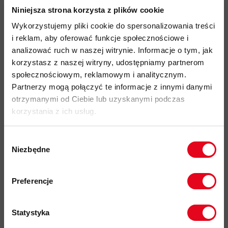
tył wykonany z siatki poliestrowej zwiększającej przepływ
Niniejsza strona korzysta z plików cookie
powietrza i odprowadzającej wilgoć
Wykorzystujemy pliki cookie do spersonalizowania treści
lekko zakrzywiony daszek
i reklam, aby oferować funkcje społecznościowe i
analizować ruch w naszej witrynie. Informacje o tym, jak
rozmiary:
korzystasz z naszej witryny, udostępniamy partnerom
S-M 56 cm
społecznościowym, reklamowym i analitycznym.
L-XL 58 cm
Partnerzy mogą połączyć te informacje z innymi danymi
otrzymanymi od Ciebie lub uzyskanymi podczas
regulacja rozmiaru za pomocą pasków z tyłu i zapięcia na
korzystania z ich usług.
zatrzask
organiczna bawełna certyfikowana standardem Global
Wybór
Organic Textile Standard (GOTS) do przetwarzania tekstyliów
Niezbędne
zgody
z ekologicznych włókien naturalnych - oszczędza wodę,
Zapisz się do naszego newslettera i
energię i unika toksyn w procesie produkcji
odbierz
70zł rabatu
przy zakupach na
Preferencje
przyjazność środowiskowa: materiały z recyklingu,
kwotę powyżej 500zł ✂️
pureOrganic Cotton
Statystyka
kod produktu: 3422-22