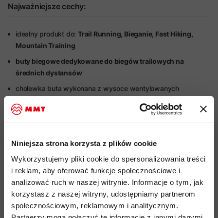
Najważniejsze cechy:
idealny produkt do:
Trail Running, Bieganie, Fast Hiking,
Mountain Training
buty biegowe dedykowane do biegów trailowych na
średnich dystansów
cholewka buta wykonana z wysoce wentylowanych
materiałów syntetycznych Air-Mesh
pochodzących z
recyklingu
®
wodoszczelna membrana
GORE-TEX Footwear
oraz
technologia elastycznego języka
GORE-TEX Tongue
Niniejsza strona korzysta z plików cookie
Construction
Wykorzystujemy pliki cookie do spersonalizowania treści
impregnacja zewnętrzna DWR nie zawiera szkodliwych dla
i reklam, aby oferować funkcje społecznościowe i
zdrowia i środowiska związków PFC, zapewnia lekką
analizować ruch w naszej witrynie. Informacje o tym, jak
ochronę przed wilgocią
korzystasz z naszej witryny, udostępniamy partnerom
podeszwa Mammut Swiss Design
odpowiada za trakcję i
społecznościowym, reklamowym i analitycznym.
responsywność energii podczas biegu
Partnerzy mogą połączyć te informacje z innymi danymi