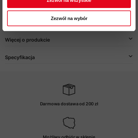
Zezwól na wszystkie
przyjazność środowiskowa:
impregnacja DWR bez PFC, Fair
Wear, materiały pochodzące z recyklingu, ZERO CO
2
Zezwól na wybór
kod produktu: 3030-05000
Więcej o produkcie
Specyfikacja
Darmowa dostawa od 200 zł
Możliwy odbiór w sklepie