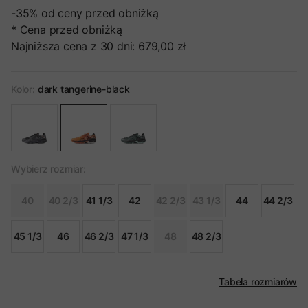
-35%
od ceny przed obniżką
* Cena przed obniżką
Najniższa cena z 30 dni:
679,00 zł
Kolor:
dark tangerine-black
Wybierz rozmiar:
40
40 2/3
41 1/3
42
42 2/3
43 1/3
44
44 2/3
45 1/3
46
46 2/3
47 1/3
48
48 2/3
Tabela rozmiarów