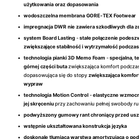
użytkowania oraz dopasowania
wodoszczelna membrana GORE-TEX Footwear
impregnacja DWR nie zawiera szkodliwych dla 
system Board Lasting
-
stałe połączenie podesz
zwiększające stabilność i wytrzymałość podcza
technologia pianki 3D Memo Foam
-
specjalna, 
górnej części buta
zwiększająca komfort podczas
dopasowująca się do stopy
zwiększająca komfort
wypraw
technologia Motion Control
-
elastyczne wzmocni
jej skręceniu
przy zachowaniu pełnej swobody r
podwyższony gumowy rant chroniący przed us
wstępnie ukształtowana konstrukcja języka
doskonale tłumiąca warstwa amortyzująca o pod