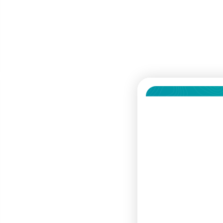
Dodatkowe 70zł na zakupy!
Zapisz się do naszego newslettera i
odbierz
70zł rabatu
przy zakupach na
kwotę powyżej 500zł
To nie wszystko – dzięki zapisowi
będziesz otrzymywać informacje o
nowościach, specjalne kody rabatowe
oraz wcześniejszy dostęp do akcji
promocyjnych
✂️