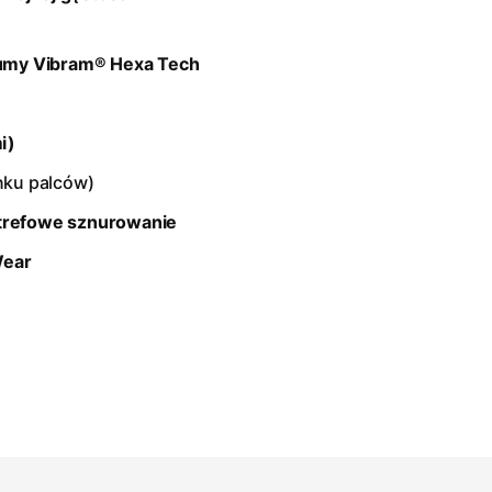
umy Vibram® Hexa Tech
i)
nku palców)
strefowe sznurowanie
Wear