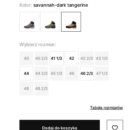
Kolor:
savannah-dark tangerine
Wybierz rozmiar:
40
40 2/3
41 1/3
42
42 2/3
43 1/3
44
44 2/3
45 1/3
46
46 2/3
47 1/3
48
48 2/3
Tabela rozmiarów
Dodaj do koszyka