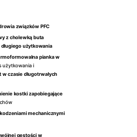
zdrowia związków PFC
wy z cholewką buta
s długiego użytkowania
termoformowalna pianka w
 użytkowania i
 w czasie długotrwałych
enie kostki zapobiegające
uchów
zkodzeniami mechanicznymi
wójnej gęstości w