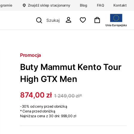
agramie
Znajdź sklep stacjonarny
Blog
FAQ
Kontakt
Promocja
Buty Mammut Kento Tour
High GTX Men
874,00 zł
1 249,00 zł
*
-30%
od ceny przed obniżką
* Cena przed obniżką
Najniższa cena z 30 dni:
999,00 zł