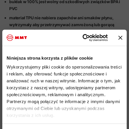
bukłak w 100% jest wolny od szkodliwych związków BPA i
PVC
materiał TPU
nie nabiera zapachów ani smaków płynu,
wytrzymały aby przetrzymywać zamrożoną lub gorącą
o
wodę (do 60
C)
szeroki wlew ułatwia napełnianie oraz czyszczenie
materiał można wywinąć na drugą stronę dla łatwiejszej
pielęgnacji i przyśpieszenia schnięcia
Niniejsza strona korzysta z plików cookie
bukłak można myć w zmywarce na górnej półce
Wykorzystujemy pliki cookie do spersonalizowania treści
i reklam, aby oferować funkcje społecznościowe i
listwa zamykająca
SLIDE-SEAL
otwiera się tylko w jedną
analizować ruch w naszej witrynie. Informacje o tym, jak
stronę - zabezpieczenie przed przypadkowym otwarciem
korzystasz z naszej witryny, udostępniamy partnerom
pętla zabezpieczająca listwę zamykającą przed zgubieniem
społecznościowym, reklamowym i analitycznym.
miarka ilości płynu
w bukłaku
Partnerzy mogą połączyć te informacje z innymi danymi
otrzymanymi od Ciebie lub uzyskanymi podczas
linia maksymalnego napełnienia
korzystania z ich usług.
system Plug-N-Play
ułatwiający wypięcie rurki oraz
zabezpiecza przed wyciekiem wody