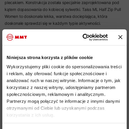
plecakiem. Konstrukcja została specjalnie zaprojektowana pod
kątem dopasowania do kobiecej sylwetki. Taiss ML Half Zip Pull
Women to doskonała lekka, warstwa docieplająca, która
doskonale sprawdzi się w każdym typie aktywności.
Najważniejsze cechy:
Niniejsza strona korzysta z plików cookie
idealny produkt do: wspinaczka, hiking, trekking, alpinizm, via
Wykorzystujemy pliki cookie do spersonalizowania treści
ferrata, narciarstwo, skitouring, podróże, codzienne
i reklam, aby oferować funkcje społecznościowe i
użytkowanie
analizować ruch w naszej witrynie. Informacje o tym, jak
Polar Polartec Power Stretch rozciągliwy w czterech
korzystasz z naszej witryny, udostępniamy partnerom
kierunkach, sprawnie odprowadza wilgoć, szybko schnie i
społecznościowym, reklamowym i analitycznym.
zachowuje swój kształt przez długi okres użytkowania
Partnerzy mogą połączyć te informacje z innymi danymi
materiał poliestrowy pochodzący z recyklingu
otrzymanymi od Ciebie lub uzyskanymi podczas
korzystania z ich usług.
gramatura materiału: 217 g/m2
doskonały stosunek gromadzenia ciepła do wagi