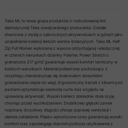
Taiss ML to nowa grupa produktów z rozbudowanej linii
alpinistycznej Taiss szwajcarskiego producenta. Została
stworzona z myślą o całorocznych aktywnościach w górach jako
uzupełnienie kolekcji lekkich warstw izolacyjnych. Taiss ML Half
Zip Pull Women wykonana z wysoce oddychającej i elastycznej
w czterech kierunkach dzianiny Polartec Power Stretch o
gramaturze 217 g/m2 gwarantuje wysoki komfort termiczny w
każdych warunkach. Materiał poliestrowy pochodzący z
recyklingu charakteryzuje się doskonałym stosunkiem
gromadzenia ciepła do wagi. Ergonomiczny kształt z klinami pod
pachami optymalizuje swobodę ruchu bez względu na
uprawianą aktywność. Wysoki kołnierz dokładnie otula szyję
chroniąc przed wychłodzeniem. Dodatkowo głęboki zamek
rozpinany do połowy długości oferuje poprawę wentylacji i
ułatwia zakładanie. Płasko wykończone szwy gwarantują wysoki
komfort oraz zapobiegają otarciom podczas użytkowania z