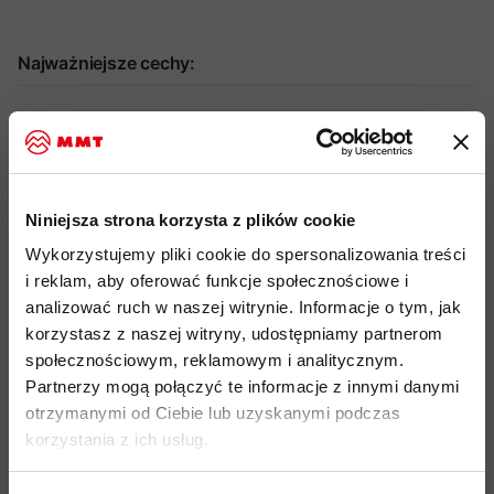
Najważniejsze cechy:
idealny produkt do:
Alpinizm, Wspinaczka, Skitouring,
Hiking, Narciarstwo, Via Ferrata
lekki, wygodny i rozciągliwy materiał Technical Fleece
wykonany z
mieszanki poliestru, elastanu i dodatkowo
Niniejsza strona korzysta z plików cookie
poliamdu, który zwiększa jego wytrzymałość
Wykorzystujemy pliki cookie do spersonalizowania treści
wewnętrzna struktura polarowego wafla
zwiększa
i reklam, aby oferować funkcje społecznościowe i
odprowadzanie wilgoci, zapobiega wychłodzeniu podczas
analizować ruch w naszej witrynie. Informacje o tym, jak
aktywności i szybko schnie
korzystasz z naszej witryny, udostępniamy partnerom
społecznościowym, reklamowym i analitycznym.
bardzo dobry stosunek ilości generowanego ciepła do wagi
Partnerzy mogą połączyć te informacje z innymi danymi
bluzy
otrzymanymi od Ciebie lub uzyskanymi podczas
1-wózkowy zamek błyskawiczny YKK
zapewniający płynną
korzystania z ich usług.
pracę
osłona końcówki zamka
jako ochraniacz podbródka