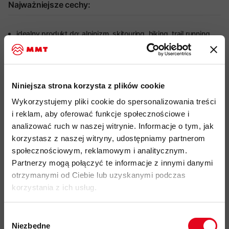
Najważniejsze cechy:
idealny produkt do: alpinizm, skitouring, hiking, trail running,
wspinaczka, via ferrata
lekki i wysoce elastyczny materiał polarowy Polartec Power
Grid
o gramaturze 125 g/m2 wykonany w 91% z poliestru
Niniejsza strona korzysta z plików cookie
pochodzącego z recyklingu
Wykorzystujemy pliki cookie do spersonalizowania treści
Polartec Power Grid
optymalizuje i reguluje temperaturę ciała,
i reklam, aby oferować funkcje społecznościowe i
posiada doskonałe właściwości odprowadzania wilgoci,
analizować ruch w naszej witrynie. Informacje o tym, jak
szybko schnie i poprawia termoregulację
korzystasz z naszej witryny, udostępniamy partnerom
materiał o drobnej strukturze "wafla" od wewnątrz
, zbiera
społecznościowym, reklamowym i analitycznym.
wilgoć i przenosi ją na powierzchnię materiału w celu
Partnerzy mogą połączyć te informacje z innymi danymi
szybszego odparowania, dzięki czemu przyśpiesza
otrzymanymi od Ciebie lub uzyskanymi podczas
szybkość schnięcia i zapobiega wychłodzeniu podczas
korzystania z ich usług.
aktywności fizycznej
1-wózkowy, drobny
zamek błyskawiczny YKK Coil z blokadą
Wybór
suwaka
Niezbędne
zgody