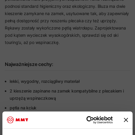
podnosi standard higieniczny oraz ekologiczny. Bluza ma dwie
kieszenie zamykane na zamek, usytuowane tak, aby zapewniały
pełną dostępność przy noszeniu plecaka czy też uprzęży.
Rękawy zostały wykończone pętlą wiatrołapu. Zaprojektowana
pod kątem wycieczek wysokogórskich, sprawdzi się od ski
touring’u, aż po wspinaczkę.
Najważniejsze cechy:
lekki, wygodny, rozciągliwy materiał
2 kieszenie zapinane na zamek kompatybilne z plecakiem i
uprzężą wspinaczkową
pętla na kciuk
aktywne odprowadzanie wilgoci
dopasowany kaptur (można nosić pod kaskiem)