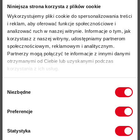
bardzo dobry stosunek ciepła do wagi; płaskie szwy
Niniejsza strona korzysta z plików cookie
wytrzymały materiał dzięki zawartości
poliamidu
Wykorzystujemy pliki cookie do spersonalizowania treści
i reklam, aby oferować funkcje społecznościowe i
Więcej o produkcie
analizować ruch w naszej witrynie. Informacje o tym, jak
korzystasz z naszej witryny, udostępniamy partnerom
społecznościowym, reklamowym i analitycznym.
Specyfikacja
Partnerzy mogą połączyć te informacje z innymi danymi
otrzymanymi od Ciebie lub uzyskanymi podczas
Do tego produktu rekomendujemy
korzystania z ich usług.
Wybór
Niezbędne
zgody
Zapisz się do naszego newslettera i
odbierz
70zł rabatu
przy zakupach na
Preferencje
kwotę powyżej 500zł ✂️
Impregnat do
odzieży
Statystyka
polarowej
Nikwax Polar