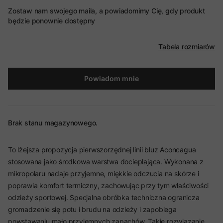
Zostaw nam swojego maila, a powiadomimy Cię, gdy produkt
będzie ponownie dostępny
Tabela rozmiarów
Powiadom mnie
Brak stanu magazynowego.
To lżejsza propozycja pierwszorzędnej linii bluz Aconcagua
stosowana jako środkowa warstwa docieplająca. Wykonana z
mikropolaru nadaje przyjemne, miękkie odczucia na skórze i
poprawia komfort termiczny, zachowując przy tym właściwości
odzieży sportowej. Specjalna obróbka techniczna ogranicza
gromadzenie się potu i brudu na odzieży i zapobiega
powstawaniu mało przyjemnych zapachów. Takie rozwiązanie