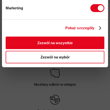
Proof Wash-
Marketing
in
Twoje dane będą przetwarzane
37,00 zł
zgodnie z Polityką prywatności.
Pokaż szczegóły
ZAPISUJĘ SIĘ
Zezwól na wszystkie
Zezwól na wybór
Darmowa dostawa od 200 zł
Możliwy odbiór w sklepie