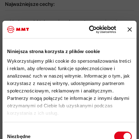
Najważniejsze cechy:
idealny produkt do: wspinaczka sportowa, wspinaczka
ściankowa, wspinaczka wielowyciągowa
lekki i wytrzymały woreczek na magnezję wykonany z
recyklingowanego nylonu
Niniejsza strona korzysta z plików cookie
wzmocniony otwór na dłoń, zachowujący kształt
Wykorzystujemy pliki cookie do spersonalizowania treści
regulowany pasek z taśmy zapinany na klamrę dla
i reklam, aby oferować funkcje społecznościowe i
wygodnego dopasowania
analizować ruch w naszej witrynie. Informacje o tym, jak
korzystasz z naszej witryny, udostępniamy partnerom
zamknięcie na sznurek z regulowanym ściągaczem zapewnia
społecznościowym, reklamowym i analitycznym.
szczelne zamknięcie
Partnerzy mogą połączyć te informacje z innymi danymi
wysokiej jakości podszewka z polaru gwarantuje mniejsze
otrzymanymi od Ciebie lub uzyskanymi podczas
pylenie i równomierne rozprowadzanie magnezji
korzystania z ich usług.
mocowanie na szczoteczkę do czyszczenia chwytów
możliwość bezpośredniego montażu do uprzęży
Wybór
wspinaczkowej przy pomocy karabinka (nie dołączony w
Niezbędne
zgody