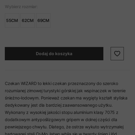
Wybierz rozmiar:
55CM
62CM
69CM
Dodaj do koszyka
Czekan WIZARD to lekki czekan przeznaczony do szeroko
rozumianej zimowej turystyki górskiej jak wspinaczek w terenie
śnieżno-lodowym. Ponieważ czekan ma wygięty kształt styliska
dedykowany jest dla bardziej zaawansowanego użytku.
Wykonany z wysokiej jakości stopu aluminium klasy 7075 z
dodatkowym antypoślizgowym gripem w dolnej części dla
pewniejszego chwytu. Dlatego, że ostrze wykuto wytrzymałej
hartowanej stali Cr-Mo, łatwo wbija się w twardy śnieg i lód.