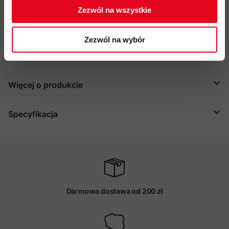
Zezwól na wszystkie
certyfikaty: CE EN 12277 Typ C, UIAA
przyjazność środowiskowa: bluesign, materiały pochodzące
z recyklingu, Fair Wear
Zezwól na wybór
kod produktu: 2020-01210
Więcej o produkcie
Specyfikacja
Darmowa dostawa od 200 zł