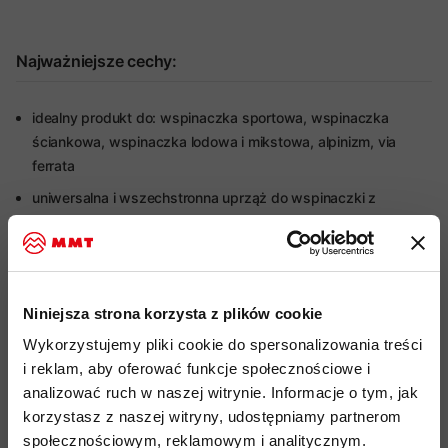
Najważniejsze cechy:
idealny produkt do: wspinaczka sportowa, wspinaczka
ściankowa, wspinaczka lodowa i mikstowa, alpinizm, via
ferrata
uniwersalna i wszechstronna uprząż do wspinaczki z
poczwórną regulacją
miękka wyściółka pasa biodrowego i pętli udowych dla
zwiększenia komfortu podczas wielogodzinnego użytkowania
wskaźnik zużycia uprzęży indicator technology w łączniku
Niniejsza strona korzysta z plików cookie
oraz punkcie mocowania
Wykorzystujemy pliki cookie do spersonalizowania treści
dolna pętla mocująca łącznik zabezpieczona wysokiej jakości
i reklam, aby oferować funkcje społecznościowe i
tworzywem sztucznym aby zapobiec ścieraniu i ograniczyć
analizować ruch w naszej witrynie. Informacje o tym, jak
zużycie
korzystasz z naszej witryny, udostępniamy partnerom
społecznościowym, reklamowym i analitycznym.
pętle mocujące łącznik zabezpieczone przed ścieraniem