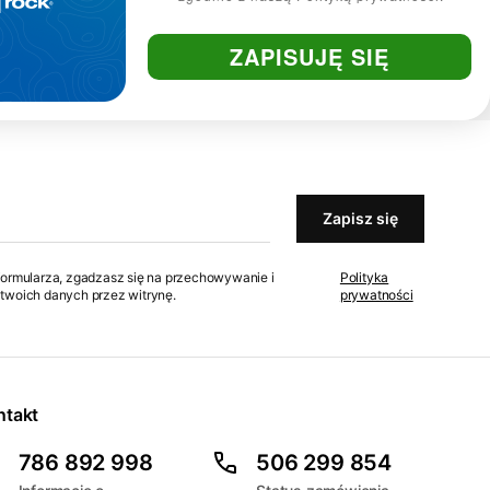
ZAPISUJĘ SIĘ
Profesjonalna pomoc
Zapisz się
formularza, zgadzasz się na przechowywanie i
Polityka
twoich danych przez witrynę.
prywatności
ntakt
786 892 998
506 299 854