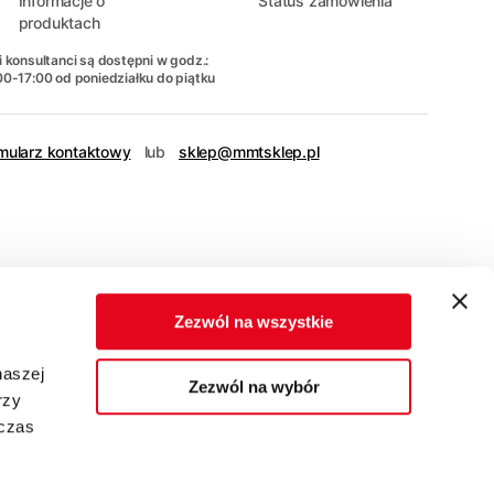
Informacje o
Status zamówienia
produktach
 konsultanci są dostępni w godz.:
00-17:00 od poniedziałku do piątku
mularz kontaktowy
lub
sklep@mmtsklep.pl
Zezwól na wszystkie
naszej
Zezwól na wybór
rzy
dczas