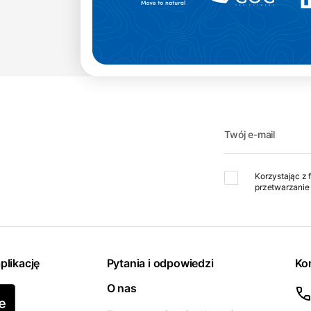
Możliwy odbiór w sklepie
Twój e-mail
Korzystając z 
przetwarzanie 
plikację
Pytania i odpowiedzi
Ko
O nas