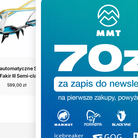
łautomatyczne Singing
Raki automatyczne Singin
Fakir III Semi-classic
Fakir III Tech
599,00 zł
659,00 zł
1