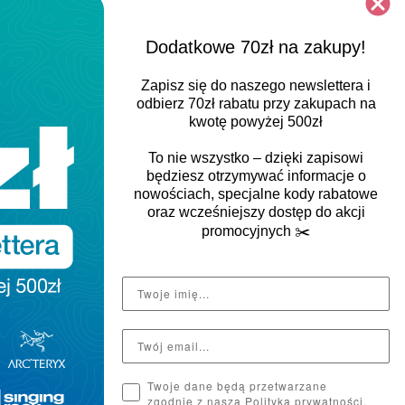
Dodatkowe 70zł na zakupy!
Zapisz się do naszego newslettera i
odbierz
70zł rabatu
przy zakupach na
kwotę powyżej 500zł
To nie wszystko – dzięki zapisowi
będziesz otrzymywać informacje o
nowościach, specjalne kody rabatowe
g Rock
Pokrowiec na raki Singing Rock
oraz wcześniejszy dostęp do akcji
93,00 zł
promocyjnych
✂️
Twoje dane będą przetwarzane
zgodnie z naszą Polityką prywatności.