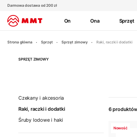
Darmowa dostawa od 200 zł
On
Ona
Sprzęt
Strona główna
Sprzęt
Sprzęt zimowy
Raki, raczki i dodatki
SPRZĘT ZIMOWY
Czekany i akcesoria
Raki, raczki i dodatki
6
produktó
Śruby lodowe i haki
Nowość