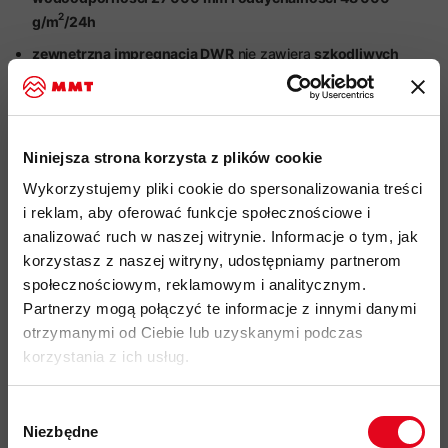
2
g/m
/24h
zewnętrzna impregnacja DWR
nie zawiera
szkodliwych
związków PFC
szeroka regulacja w pasie
dla idealnego dopasowania
rozmiaru, za
pomocą rzepów po bokach
Niniejsza strona korzysta z plików cookie
2 kieszenie na nogawkach z wodoodpornymi zamkami
Wykorzystujemy pliki cookie do spersonalizowania treści
błyskawicznymi
, na prawym udzie
wewnątrz kieszeni
i reklam, aby oferować funkcje społecznościowe i
specjalna pętla do detektora
analizować ruch w naszej witrynie. Informacje o tym, jak
ułatwione zakładanie i zwiększona wentylacja
boczna dzięki
korzystasz z naszej witryny, udostępniamy partnerom
wodoodpornym
2-kierunkowym
zamkom błyskawicznym
społecznościowym, reklamowym i analitycznym.
sięgającym
3/4 długości nogawek
Partnerzy mogą połączyć te informacje z innymi danymi
wstępnie ukształtowana sekcja kolan
otrzymanymi od Ciebie lub uzyskanymi podczas
korzystania z ich usług.
wzmocnienie dolnych krawędzi szwów i boczne
zabezpieczające przed rakami z
materiału Cordura®
Wybór
regulacja szerokości każdej z nogawek za pomocą
2 rzepów
Niezbędne
zgody
z wysokiej jakości
zapięciem na rzep