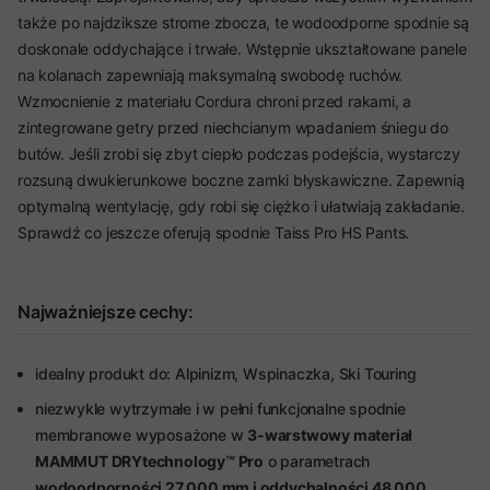
także po najdziksze strome zbocza, te wodoodporne spodnie są
doskonale oddychające i trwałe. Wstępnie ukształtowane panele
na kolanach zapewniają maksymalną swobodę ruchów.
Wzmocnienie z materiału Cordura chroni przed rakami, a
zintegrowane getry przed niechcianym wpadaniem śniegu do
butów. Jeśli zrobi się zbyt ciepło podczas podejścia, wystarczy
rozsuną dwukierunkowe boczne zamki błyskawiczne. Zapewnią
optymalną wentylację, gdy robi się ciężko i ułatwiają zakładanie.
Sprawdź co jeszcze oferują spodnie Taiss Pro HS Pants.
Najważniejsze cechy:
idealny produkt do: Alpinizm, Wspinaczka, Ski Touring
niezwykle wytrzymałe i w pełni funkcjonalne spodnie
membranowe wyposażone w
3-warstwowy materiał
MAMMUT DRYtechnology™ Pro
o parametrach
wodoodporności 27 000 mm i oddychalności 48 000