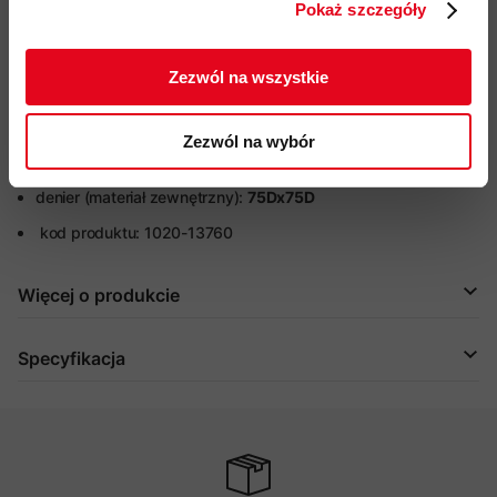
Pokaż szczegóły
przeciwśnieżne wewnątrz końca nogawek z
ZAPISUJĘ SIĘ
antypoślizgowym wykończeniem
regulacja szerokości każdej z nogawek za pomocą
Zezwól na wszystkie
zatrzasków
przyjazność środowiskowa:
materiały z recyklingu,
Zezwól na wybór
®
certyfikat bluesign
, Fair Wear, impregnacja DWR bez PFC
denier (materiał zewnętrzny):
75Dx75D
kod produktu: 1020-13760
Więcej o produkcie
Specyfikacja