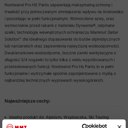
Nordwand Pro HS Pants zapewniają maksymalną ochronę i
trwałość przy jednoczesnym zmniejszeniu wpływu na środowisko
i pozostając w pełni funkcjonalnym. Wzmocnione szwy, oraz
wzmocnienie przed rakami z materiału Dyneema®, odpinane
szelki, technologia wewnętrznych ochraniaczu Mammut Gaiter
Solution™ dla idealnego dopasowania do butów alpinistycznych
lub narciarskich oraz zapewnienia najwyższej wodoodporności.
Dwukierunkowe wodoodporne, boczne zamki wentylacyjne o
długości 3/4 nogawki to tylko kilka z wielu wypróbowanych i
przetestowanych funkcji. Nordwand Pro Hs Pants to w pełni
funkcjonalne i wytrzymałe spodnie zaprojektowane z myślą o
najbardziej technicznych wyprawach wysokogórskich.
Najważniejsze cechy:
idealny produkt do: Alpinizm, Wspinaczka, Ski Touring
kolekcja: Eiger Extreme