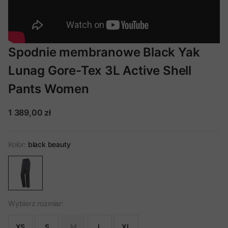
Spodnie membranowe Black Yak
Lunag Gore-Tex 3L Active Shell
Pants Women
1 389,00 zł
Kolor:
black beauty
Wybierz rozmiar:
XS
S
M
L
XL