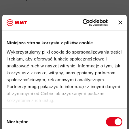
Najważniejsze cechy:
idealny produkt do: alpinizm, wspinaczka, trekking, skituring
Niniejsza strona korzysta z plików cookie
3-warstwowa membrana GORETEX® Active Shell (30D) to
wodoodporny, wiatroszczelny, lekki i oddychający materiał,
Wykorzystujemy pliki cookie do spersonalizowania treści
którego zadaniem jest ochrona w niesprzyjających
i reklam, aby oferować funkcje społecznościowe i
warunkach
analizować ruch w naszej witrynie. Informacje o tym, jak
korzystasz z naszej witryny, udostępniamy partnerom
hydrofobowa impregnacja DWR, wspomagająca
społecznościowym, reklamowym i analitycznym.
rozbryzganie kropel deszczu o materiał
Partnerzy mogą połączyć te informacje z innymi danymi
wzmocnienia materiałowe nogawek, zwiększające
otrzymanymi od Ciebie lub uzyskanymi podczas
odporność na przetarcia od raków, skał lub nart
korzystania z ich usług.
dwukierunkowe rozpinanie boczne na zamki
YKK
Aquaguard®
umożliwiające łatwą wentylację i zakładanie
Wybór
spodni bez zdejmowania obuwia
Niezbędne
zgody