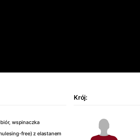
Krój
:
ubiór, wspinaczka
mulesing-free) z elastanem