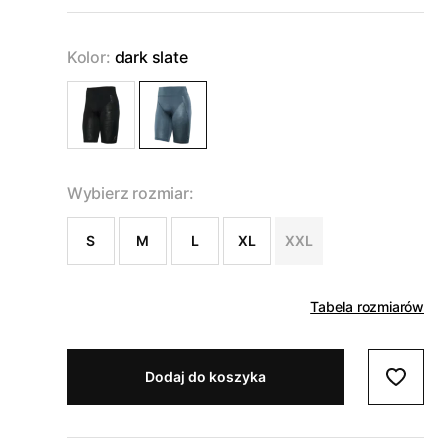
Kolor:
dark slate
Wybierz rozmiar:
S
M
L
XL
XXL
Tabela rozmiarów
Dodaj do koszyka