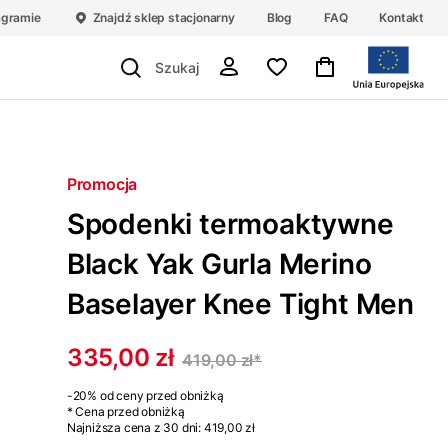
agramie
Znajdź sklep stacjonarny
Blog
FAQ
Kontakt
Promocja
Spodenki termoaktywne
Black Yak Gurla Merino
Baselayer Knee Tight Men
335,00 zł
419,00 zł
*
-20%
od ceny przed obniżką
* Cena przed obniżką
Najniższa cena z 30 dni:
419,00 zł