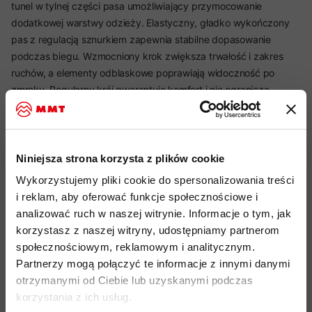
tunel w tylnej części pasa umożliwiający przymocowanie
dodatkowej warstwy odzieży. Elastyczny, gładko wykończony
pas z regulacją sznurkiem zapewnia stabilne dopasowanie
podczas biegu. Wzmocniony krok zwiększa trwałość i zakres
ruchów, a elementy odblaskowe poprawiają widoczność po
zmroku. Regularny krój gwarantuje komfort i nie ogranicza
mobilności.
Najważniejsze cechy:
Niniejsza strona korzysta z plików cookie
Wykorzystujemy pliki cookie do spersonalizowania treści
idealny produkt do: biegi terenowe, treningi outdoorowe,
i reklam, aby oferować funkcje społecznościowe i
aktywności w ciepłe dni
analizować ruch w naszej witrynie. Informacje o tym, jak
korzystasz z naszej witryny, udostępniamy partnerom
najlżejsze i najbardziej oddychające spodenki w kolekcji
społecznościowym, reklamowym i analitycznym.
wysoka oddychalność i szybkie schnięcie
Partnerzy mogą połączyć te informacje z innymi danymi
pełna elastyczność i swoboda ruchów
otrzymanymi od Ciebie lub uzyskanymi podczas
korzystania z ich usług.
częściowa odporność na wiatr