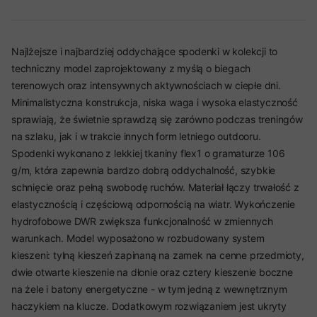
Najlżejsze i najbardziej oddychające spodenki w kolekcji to
techniczny model zaprojektowany z myślą o biegach
terenowych oraz intensywnych aktywnościach w ciepłe dni.
Minimalistyczna konstrukcja, niska waga i wysoka elastyczność
sprawiają, że świetnie sprawdzą się zarówno podczas treningów
na szlaku, jak i w trakcie innych form letniego outdooru.
Spodenki wykonano z lekkiej tkaniny flex1 o gramaturze 106
g/m, która zapewnia bardzo dobrą oddychalność, szybkie
schnięcie oraz pełną swobodę ruchów. Materiał łączy trwałość z
elastycznością i częściową odpornością na wiatr. Wykończenie
hydrofobowe DWR zwiększa funkcjonalność w zmiennych
warunkach. Model wyposażono w rozbudowany system
kieszeni: tylną kieszeń zapinaną na zamek na cenne przedmioty,
dwie otwarte kieszenie na dłonie oraz cztery kieszenie boczne
na żele i batony energetyczne - w tym jedną z wewnętrznym
haczykiem na klucze. Dodatkowym rozwiązaniem jest ukryty