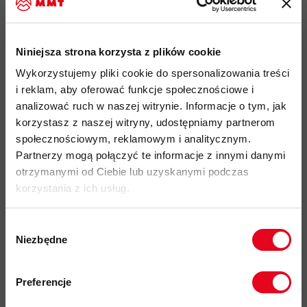
idealny produkt do: hiking, podróże, użytkowanie miejskie
spodenki wykonane z wytrzymałego i rozciągliwego w 4-
Niniejsza strona korzysta z plików cookie
kierunkach materiału który łączy poliamid z recyklingu z
Wykorzystujemy pliki cookie do spersonalizowania treści
elastanem dzięki temu zapewnia maksymalną swobodę
i reklam, aby oferować funkcje społecznościowe i
ruchów i komfort użytkowania
analizować ruch w naszej witrynie. Informacje o tym, jak
materiał posiada właściwości szybkoschnące i oddychające
korzystasz z naszej witryny, udostępniamy partnerom
społecznościowym, reklamowym i analitycznym.
skryty rozporek z drobnym zamkiem i zapięciem pasa na
Partnerzy mogą połączyć te informacje z innymi danymi
zatrzask
otrzymanymi od Ciebie lub uzyskanymi podczas
szlufki na pasek
korzystania z ich usług.
2 boczne kieszenie zapinane na
zamek błyskawiczny YKK
Wybór
kieszeń z tyłu zapinana na drobny
zamek YKK
Niezbędne
zgody
wysoka kompresja spodenek
pozwala zaoszczędzić miejsce
Zapisz się do naszego newslettera i
w plecaku
odbierz
70zł rabatu
przy zakupach na
Preferencje
ochrona przed szkodliwym promieniowaniem słonecznym
kwotę powyżej 500zł ✂️
UV na poziomie UPF 50+