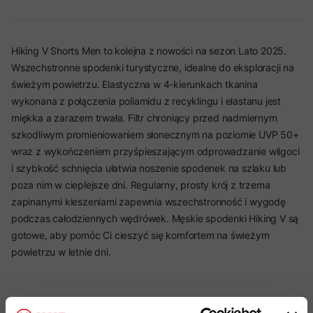
Hiking V Shorts Men to kolejna z nowości na sezon Lato 2025.
Wszechstronne spodenki turystyczne, idealne do eksploracji na
świeżym powietrzu. Elastyczna w 4-kierunkach tkanina
wykonana z połączenia poliamidu z recyklingu i elastanu jest
miękka a zarazem trwała. Filtr chroniący przed nadmiernym
szkodliwym promieniowaniem słonecznym na poziomie UVP 50+
wraz z wykończeniem przyśpieszającym odprowadzanie wilgoci
i szybkość schnięcia ułatwia noszenie spodenek na szlaku lub
poza nim w cieplejsze dni. Regularny, prosty krój z trzema
zapinanymi kieszeniami zapewnia wszechstronność i wygodę
podczas całodziennych wędrówek. Męskie spodenki Hiking V są
gotowe, aby pomóc Ci cieszyć się komfortem na świeżym
powietrzu w letnie dni.
Najważniejsze cechy: