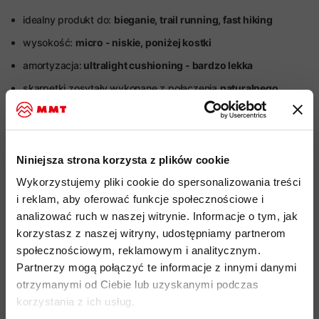
idealny produkt do:
bieganie, trail running, fast hiking
wysokość:
micro - niskie, poniżej kostki
amortyzacja:
ultralight cushioning - bardzo lekka
skarpetki zosytały wykonane z połączenia
naturalnego
,
miękkiego włókna z wełny merino, nylonu i lycry
dla
zapewnienia wysokiej elastyczności materiału
wełna merynosów charakteryzuje się
właściwościami
Niniejsza strona korzysta z plików cookie
termoregulującymi
w każdych warunkach pogodowych
,
jest
odporna na powstawanie nieprzyjemnych zapachów i
Wykorzystujemy pliki cookie do spersonalizowania treści
posiada
naturalne właściwości antybakteryjne
i reklam, aby oferować funkcje społecznościowe i
analizować ruch w naszej witrynie. Informacje o tym, jak
przyjazność środowiskowa:
marka Icebreaker posiada
korzystasz z naszej witryny, udostępniamy partnerom
standard ZQ
- lider w
etycznej produkcji wełny merino
,
społecznościowym, reklamowym i analitycznym.
wyznaczającym najwyższe standardy
jakości włókien,
Partnerzy mogą połączyć te informacje z innymi danymi
dbaniu o dobrostan zwierząt, a także ochronę środowiska i
otrzymanymi od Ciebie lub uzyskanymi podczas
odpowiedzialności społecznej
korzystania z ich usług.
kod produktu: IB0A56VH