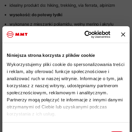
idealny produkt do: hiking, trekking, via ferrata, alpinizm
wysokość: do połowy łydki
wykonane z mieszanki poliamidu, wełny merino i akrylu
zapewniają idealną równowagę pomiędzy generowaniem
ciepła, kontrolą powstawania nieprzyjemnych zapachów,
odprowadzaniem wilgoci i trwałością
specjalna mieszanka włókien
zapewnia wygodę
Niniejsza strona korzysta z plików cookie
użytkowania, jest przyjemna dla skóry oraz doskonalone
Wykorzystujemy pliki cookie do spersonalizowania treści
odprowadza wilgoć i schnie szybciej niż tradycyjne czysto
i reklam, aby oferować funkcje społecznościowe i
wełniane tkaniny
analizować ruch w naszej witrynie. Informacje o tym, jak
naturalne, antybakteryjne i termoregulacyjne właściwości
korzystasz z naszej witryny, udostępniamy partnerom
wełny merino
zapobiegają powstawaniu nieprzyjemnych
społecznościowym, reklamowym i analitycznym.
zapachów, nawet przy długim użytkowaniu i przegrzewaniu
Partnerzy mogą połączyć te informacje z innymi danymi
otrzymanymi od Ciebie lub uzyskanymi podczas
ergonomiczna konstrukcja zapewniająca optymalne
korzystania z ich usług.
dopasowanie do stopy
i utrzymująca skarpety na miejscu
wzmocnienie na palcach i pięcie z płaskimi szwami
zwiększa
Wybór