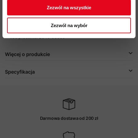
przy większej różnicy wagowej
Zezwól na wszystkie
zdobywca nagrody ISPO 2025
Zezwól na wybór
certyfikat:
CE 0123
kod produktu: 2040-03050
Więcej o produkcie
Specyfikacja
Darmowa dostawa od 200 zł