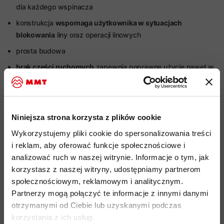
dla każdego wspinacza
konstrukcja
wspomaga użytkownika w sytuacjach
blokowania
liny oraz operacji linowych
prosta budowa
brak cześci ruchomych
zapewnia poprawne użycie nawet w
stresujących i zaskakujących sytuacjach
rekomendowany do korzystania z linami o średnicy
od 8,7
mm do 10,5 mm
Niniejsza strona korzysta z plików cookie
certyfikaty:
Wykorzystujemy pliki cookie do spersonalizowania treści
EN15151-2:2021
i reklam, aby oferować funkcje społecznościowe i
UIAA129:2018
analizować ruch w naszej witrynie. Informacje o tym, jak
korzystasz z naszej witryny, udostępniamy partnerom
kod produktu: 2040-02210
społecznościowym, reklamowym i analitycznym.
Partnerzy mogą połączyć te informacje z innymi danymi
Więcej o produkcie
otrzymanymi od Ciebie lub uzyskanymi podczas
korzystania z ich usług.