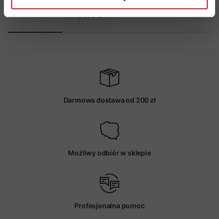
in
37,00 zł
Darmowa dostawa od 200 zł
Możliwy odbiór w sklepie
Profesjonalna pomoc