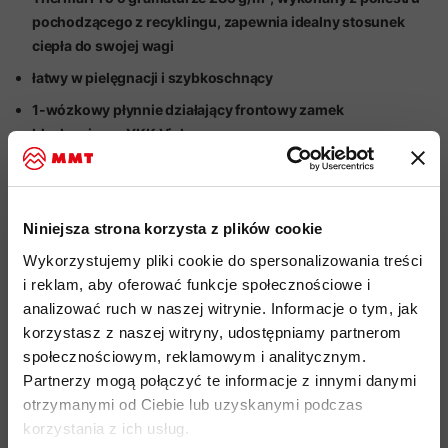
pochodzącego z recyklingu, zapewnia idealny stosunek
ciepła do swojej wagi
łatwy w pielęgnacji i szybkoschnący
1-wózkowy płynnie działający frontowy zamek
błyskawiczny YKK Vislon
wysoki, szczelny kołnierz
osłona końcówki zamka jako ochraniacz podbródka
wykonana z miękkiego materiału
Niniejsza strona korzysta z plików cookie
1 kieszeń na piersi zapinana na zamek błyskawiczny,
Wykorzystujemy pliki cookie do spersonalizowania treści
wykonana z kontrastowego materiału
i reklam, aby oferować funkcje społecznościowe i
analizować ruch w naszej witrynie. Informacje o tym, jak
2 boczne kieszenie zapinane na zamek błyskawiczny YKK
korzystasz z naszej witryny, udostępniamy partnerom
przyjazność środowiskowa:
materiały pochodzące z
społecznościowym, reklamowym i analitycznym.
recyklingu, certyfikat bluesign
, Fair Wear
Partnerzy mogą połączyć te informacje z innymi danymi
kod produktu: 1014-04380
otrzymanymi od Ciebie lub uzyskanymi podczas
korzystania z ich usług.