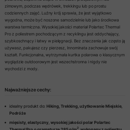
zimowym, podczas wędrówek, trekkingu lub po prostu
codziennych zajęć. Luźny krój sprawia, że jest wyjątkowo
wygodna, może być noszone samodzielnie lub jako środkowa
warstwa termiczna. Wysokiej jakości materiał Polartec Thermal
Pro z poliestrem pochodzącym z recyklingu jest oddychający,
szybkoschnący i łatwy w pielęgnacji. Bez znaczenia jak często ją
używasz, pakujesz czy pierzesz, Innominata zachowuje swój
kształt. Funkcjonalna, wytrzymała kurtka polarowa o klasycznym
wyglądzie outdoorowym jest wszechstronna i nigdy nie
wychodzi z mody.
Najważniejsze cechy:
idealny produkt do:
Hiking, Trekking, użytkowanie Miejskie,
Podróże
mięsisty, elastyczny, wysokiej jakości polar Polartec
2
Thermal Pro
o gramaturze 285 g/m
, wykonany z poliestru