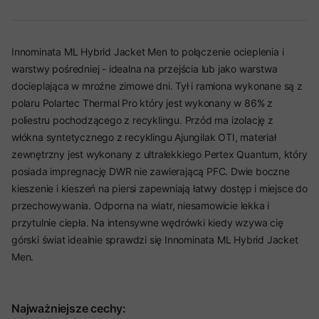
Innominata ML Hybrid Jacket Men to połączenie ocieplenia i
warstwy pośredniej - idealna na przejścia lub jako warstwa
docieplająca w mroźne zimowe dni. Tył i ramiona wykonane są z
polaru Polartec Thermal Pro który jest wykonany w 86% z
poliestru pochodzącego z recyklingu. Przód ma izolację z
włókna syntetycznego z recyklingu Ajungilak OTI, materiał
zewnętrzny jest wykonany z ultralekkiego Pertex Quantum, który
posiada impregnację DWR nie zawierającą PFC. Dwie boczne
kieszenie i kieszeń na piersi zapewniają łatwy dostęp i miejsce do
przechowywania. Odporna na wiatr, niesamowicie lekka i
przytulnie ciepła. Na intensywne wędrówki kiedy wzywa cię
górski świat idealnie sprawdzi się Innominata ML Hybrid Jacket
Men.
Najważniejsze cechy: