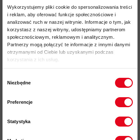
1-wózkowy płynnie działający frontowy zamek
Wykorzystujemy pliki cookie do spersonalizowania treści
błyskawiczny YKK
Vislon
i reklam, aby oferować funkcje społecznościowe i
listwa za przednim zamkiem
dla lepszej ochrony przed
analizować ruch w naszej witrynie. Informacje o tym, jak
niekorzystnymi warunkami pogodowymi
korzystasz z naszej witryny, udostępniamy partnerom
wysoki, szczelny kołnierz
społecznościowym, reklamowym i analitycznym.
Partnerzy mogą połączyć te informacje z innymi danymi
osłona końcówki
zamka jako ochraniacz podbródka
otrzymanymi od Ciebie lub uzyskanymi podczas
wykonana z miękkiego materiału
korzystania z ich usług.
1 pionowa kieszeń na piersi
zapinana na
drobny zamek
błyskawiczny YKK
Wybór
2 boczne kieszenie
zapinane na
drobny zamek
Niezbędne
zgody
błyskawiczny YKK
kryty listwą
Zapisz się do naszego newslettera i
przyjazność środowiskowa:
materiały pochodzące z
odbierz
70zł rabatu
przy zakupach na
Preferencje
recyklingu, certyfikat bluesign
, Fair Wear
kwotę powyżej 500zł ✂️
kod produktu: 1014-03550
Statystyka
Więcej o produkcie