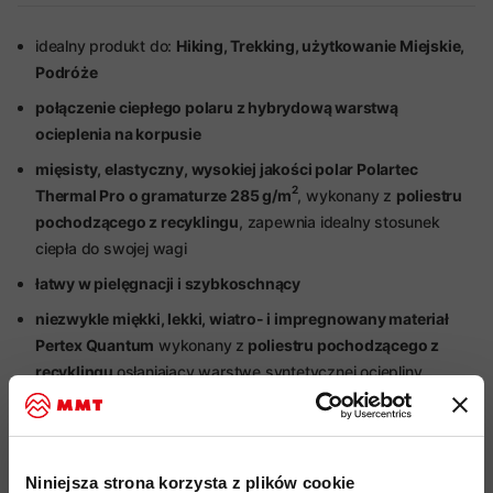
idealny produkt do:
Hiking, Trekking, użytkowanie Miejskie,
Podróże
połączenie ciepłego polaru z hybrydową warstwą
ocieplenia na korpusie
mięsisty, elastyczny, wysokiej jakości polar Polartec
2
Thermal Pro
o gramaturze 285 g/m
, wykonany z
poliestru
pochodzącego z recyklingu
, zapewnia idealny stosunek
ciepła do swojej wagi
łatwy w pielęgnacji i szybkoschnący
niezwykle miękki, lekki, wiatro- i impregnowany materiał
Pertex
Quantum
wykonany z
poliestru pochodzącego z
recyklingu
osłaniający warstwę syntetycznej ociepliny
strefowe wypełnienie na froncie korpusu z syntetycznego
2
włókna Ajungilak
OTI Element o gramaturze 100 g/m
,
wykonane
w 100% z poliestru pochodzącego z recyklingu
Niniejsza strona korzysta z plików cookie