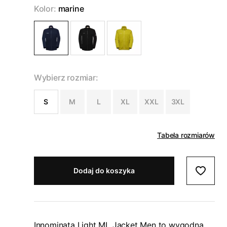
Kolor:
marine
Wybierz rozmiar:
S
M
L
XL
XXL
3XL
Tabela rozmiarów
Dodaj do koszyka
Innominata Light ML Jacket Men to wygodna,