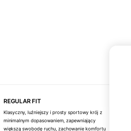
Dodatkowe 70zł na zakupy!
Zapisz się do naszego newslettera i
odbierz
70zł rabatu
przy zakupach na
kwotę powyżej 500zł
REGULAR FIT
To nie wszystko – dzięki zapisowi
będziesz otrzymywać informacje o
Klasyczny, luźniejszy i prosty sportowy krój z
nowościach, specjalne kody rabatowe
minimalnym dopasowaniem, zapewniający
oraz wcześniejszy dostęp do akcji
promocyjnych
✂️
większą swobodę ruchu, zachowanie komfortu