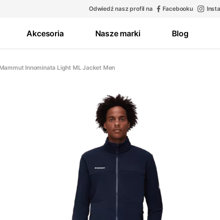
Odwiedź nasz profil na
Facebooku
Inst
Akcesoria
Nasze marki
Blog
 Mammut Innominata Light ML Jacket Men