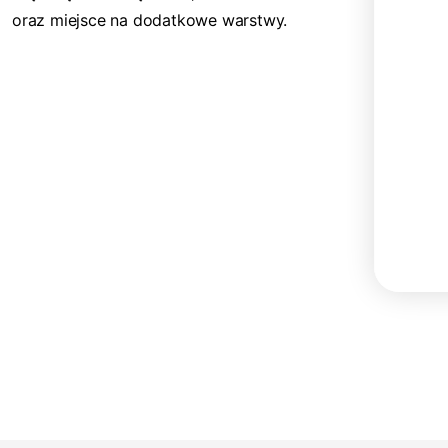
oraz miejsce na dodatkowe warstwy.
Twoje dane będą przetwarzane
zgodnie z naszą Polityką prywatności.
ZAPISUJĘ SIĘ