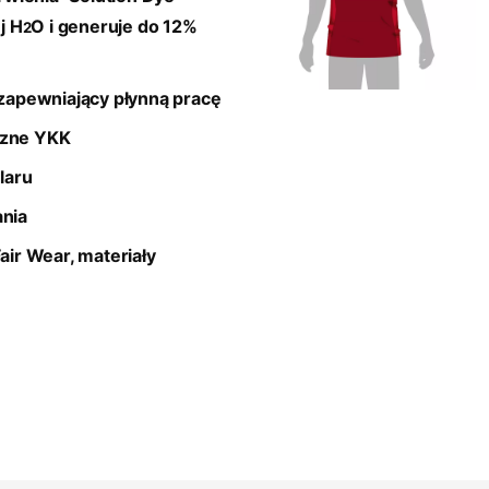
j H
O i generuje do 12%
2
apewniający płynną pracę
czne YKK
laru
ania
Fair Wear,
materiały