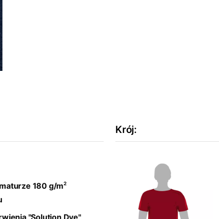
Krój
:
2
maturze 180 g/m
u
wienia "Solution Dye"