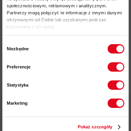
społecznościowym, reklamowym i analitycznym.
Partnerzy mogą połączyć te informacje z innymi danymi
otrzymanymi od Ciebie lub uzyskanymi podczas
korzystania z ich usług.
Impregnat do
odzieży
Wybór
polarowej
Niezbędne
zgody
Nikwax Polar
Zapisz się do naszego newslettera i
Proof Wash-
odbierz
70zł rabatu
przy zakupach na
in
Preferencje
kwotę powyżej 500zł ✂️
37,00 zł
Statystyka
Marketing
Twoje dane będą przetwarzane
zgodnie z Polityką prywatności.
Darmowa dostawa od 200 zł
Pokaż szczegóły