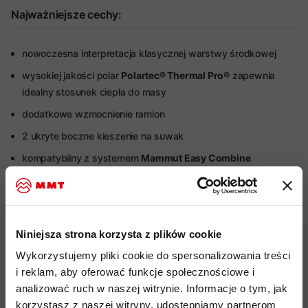
Najważniejsze cechy:
nowoczesna interpretacja klasycznej warstwy środkowej
wysokiej jakości polar
Polartec® Thermal Pro®
zapewnia
idealny stosunek ciepła do masy
dodatkowe wzmocnienie ramion
2 ukryte boczne kieszenie na suwak
kompatybilny z systemem
Mammut Easy Combine
Więcej o produkcie
Niniejsza strona korzysta z plików cookie
Specyfikacja
Wykorzystujemy pliki cookie do spersonalizowania treści
i reklam, aby oferować funkcje społecznościowe i
Do tego produktu rekomendujemy
analizować ruch w naszej witrynie. Informacje o tym, jak
korzystasz z naszej witryny, udostępniamy partnerom