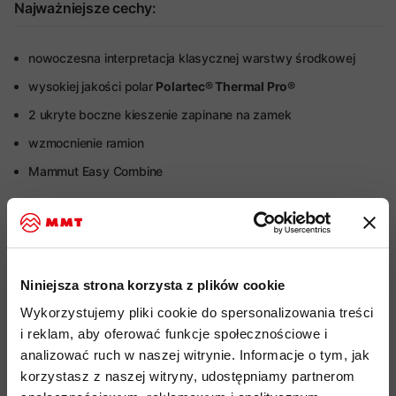
Najważniejsze cechy:
nowoczesna interpretacja klasycznej warstwy środkowej
wysokiej jakości polar
Polartec® Thermal Pro®
2 ukryte boczne kieszenie zapinane na zamek
wzmocnienie ramion
Mammut Easy Combine
Więcej o produkcie
Specyfikacja
Niniejsza strona korzysta z plików cookie
Wykorzystujemy pliki cookie do spersonalizowania treści
Do tego produktu rekomendujemy
i reklam, aby oferować funkcje społecznościowe i
analizować ruch w naszej witrynie. Informacje o tym, jak
korzystasz z naszej witryny, udostępniamy partnerom