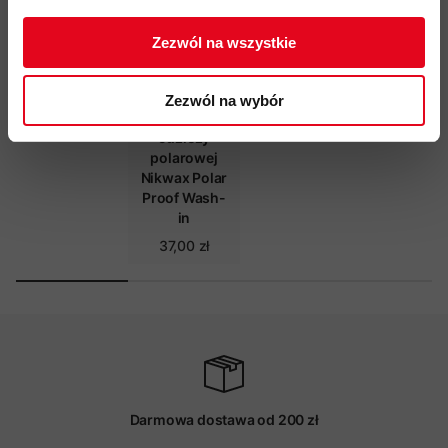
Zezwól na wszystkie
Zezwól na wybór
Impregnat do
odzieży
polarowej
Nikwax Polar
Proof Wash-
in
37,00 zł
Darmowa dostawa od 200 zł