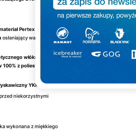
materiał Pertex
Quantum
u
osłaniający warstwę
etycznego włókna Ajungilak
w 100% z poliestru
błyskawiczny YKK
Vislon
 przed niekorzystnymi
ka wykonana z miękkiego