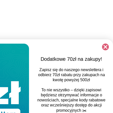
Dodatkowe 70zł na zakupy!
Zapisz się do naszego newslettera i
odbierz
70zł rabatu
przy zakupach na
kwotę powyżej 500zł
REGULAR FIT
To nie wszystko – dzięki zapisowi
będziesz otrzymywać informacje o
Klasyczny, luźniejszy i prosty sportowy krój z
nowościach, specjalne kody rabatowe
minimalnym dopasowaniem, zapewniający
oraz wcześniejszy dostęp do akcji
promocyjnych
✂️
większą swobodę ruchu, zachowanie komfortu