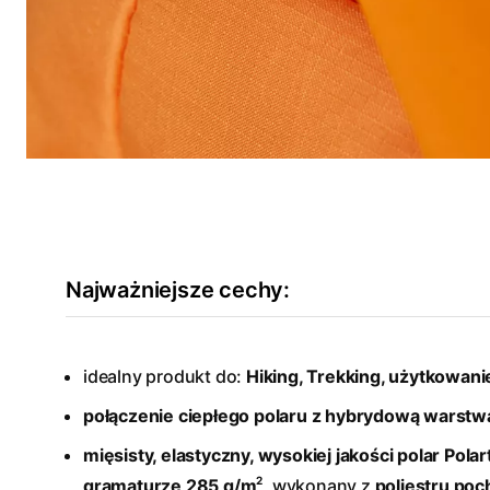
Najważniejsze cechy:
idealny produkt do:
Hiking, Trekking, użytkowani
połączenie ciepłego polaru z hybrydową warstwą
mięsisty, elastyczny, wysokiej jakości polar Polar
2
gramaturze 285 g/m
, wykonany z
poliestru poc