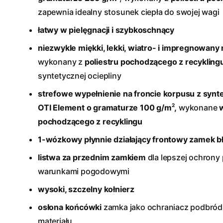
zapewnia idealny stosunek ciepła do swojej wagi
łatwy w pielęgnacji i szybkoschnący
niezwykle miękki, lekki, wiatro- i impregnowany 
wykonany z
poliestru pochodzącego z recykling
syntetycznej ociepliny
strefowe wypełnienie na froncie korpusu z synt
2
OTI Element o gramaturze 100 g/m
,
wykonane
pochodzącego z recyklingu
1-wózkowy płynnie działający frontowy zamek 
listwa za przednim zamkiem
dla lepszej ochrony
warunkami pogodowymi
wysoki, szczelny kołnierz
osłona końcówki
zamka jako ochraniacz podbród
materiału