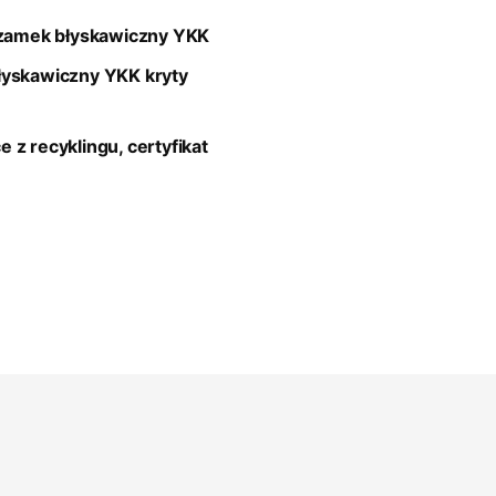
zamek błyskawiczny YKK
łyskawiczny YKK
kryty
 z recyklingu, certyfikat