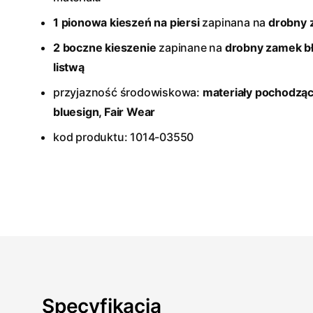
1 pionowa kieszeń na piersi
zapinana na
drobny 
2 boczne kieszenie
zapinane na
drobny zamek b
listwą
przyjazność środowiskowa:
materiały pochodzące
bluesign
, Fair Wear
kod produktu: 1014-03550
Specyfikacja