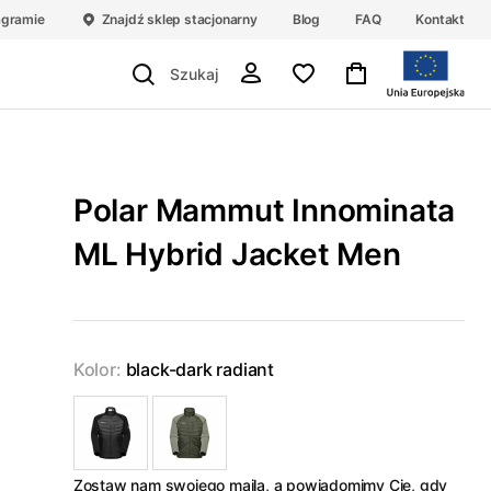
agramie
Znajdź sklep stacjonarny
Blog
FAQ
Kontakt
Polar Mammut Innominata
ML Hybrid Jacket Men
Kolor:
black-dark radiant
Zostaw nam swojego maila, a powiadomimy Cię, gdy