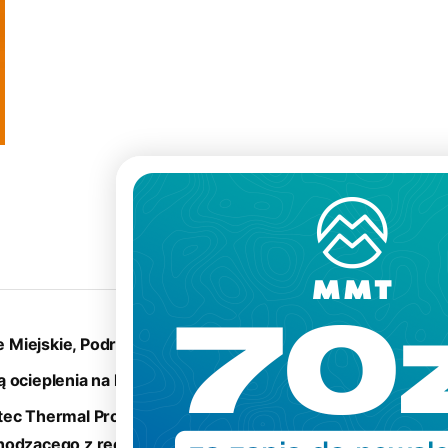
Krój
:
e Miejskie, Podróże
 ocieplenia na korpusie
tec
Thermal Pro
o
hodzącego z recyklingu
,