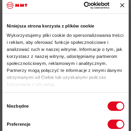
2 boczne kieszenie zapinane na zamki błyskawiczne YKK
ochraniacz podbródka wykonany z miękkiego polaru
elastyczny dół i mankiety dla lepszego dopasowania
Niniejsza strona korzysta z plików cookie
przyjazność środowiskowa:
certyfikat bluesign
, Fair Wear,
Wykorzystujemy pliki cookie do spersonalizowania treści
materiały pochodzące z recyklingu, Solution dye
i reklam, aby oferować funkcje społecznościowe i
analizować ruch w naszej witrynie. Informacje o tym, jak
kod produktu: 1014-04360
korzystasz z naszej witryny, udostępniamy partnerom
społecznościowym, reklamowym i analitycznym.
Więcej o produkcie
Partnerzy mogą połączyć te informacje z innymi danymi
otrzymanymi od Ciebie lub uzyskanymi podczas
Specyfikacja
korzystania z ich usług.
Wybór
Do tego produktu rekomendujemy
Niezbędne
zgody
Zapisz się do naszego newslettera i
odbierz
70zł rabatu
przy zakupach na
Preferencje
kwotę powyżej 500zł ✂️