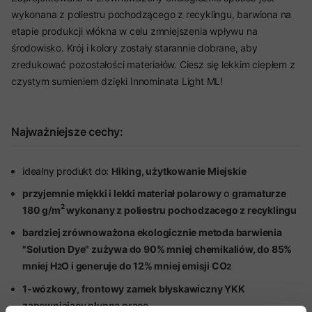
wykonana z poliestru pochodzącego z recyklingu, barwiona na
etapie produkcji włókna w celu zmniejszenia wpływu na
środowisko. Krój i kolory zostały starannie dobrane, aby
zredukować pozostałości materiałów. Ciesz się lekkim ciepłem z
czystym sumieniem dzięki Innominata Light ML!
Najważniejsze cechy:
idealny produkt do:
Hiking, użytkowanie Miejskie
przyjemnie miękki i lekki materiał polarowy
o
gramaturze
2
180 g/m
wykonany z poliestru pochodzacego z recyklingu
bardziej zrównoważona ekologicznie metoda barwienia
"Solution Dye" zużywa do 90% mniej chemikaliów, do 85%
mniej H
O i generuje do 12% mniej emisji CO
2
2
1-wózkowy, frontowy zamek błyskawiczny YKK
zapewniający płynną pracę