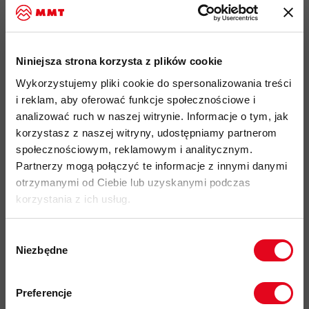
2 boczne kieszenie zapinane na zamki błyskawiczne YKK
ochraniacz podbródka wykonany z miękkiego polaru
elastyczny dół i mankiety dla lepszego dopasowania
Niniejsza strona korzysta z plików cookie
przyjazność środowiskowa:
certyfikat bluesign
, Fair Wear,
Wykorzystujemy pliki cookie do spersonalizowania treści
materiały pochodzące z recyklingu, Solution dye
i reklam, aby oferować funkcje społecznościowe i
analizować ruch w naszej witrynie. Informacje o tym, jak
kod produktu: 1014-04360
korzystasz z naszej witryny, udostępniamy partnerom
społecznościowym, reklamowym i analitycznym.
Więcej o produkcie
Partnerzy mogą połączyć te informacje z innymi danymi
otrzymanymi od Ciebie lub uzyskanymi podczas
Specyfikacja
korzystania z ich usług.
Wybór
Do tego produktu rekomendujemy
Niezbędne
zgody
Zapisz się do naszego newslettera i
odbierz
70zł rabatu
przy zakupach na
Preferencje
kwotę powyżej 500zł ✂️