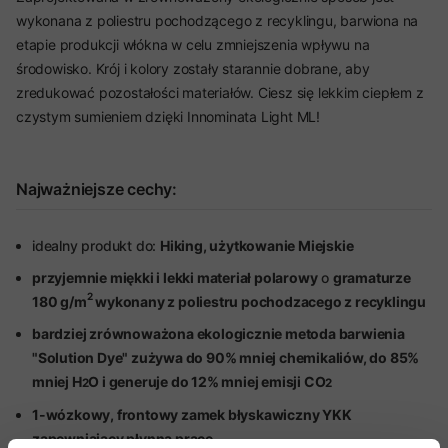
wykonana z poliestru pochodzącego z recyklingu, barwiona na
etapie produkcji włókna w celu zmniejszenia wpływu na
środowisko. Krój i kolory zostały starannie dobrane, aby
zredukować pozostałości materiałów. Ciesz się lekkim ciepłem z
czystym sumieniem dzięki Innominata Light ML!
Najważniejsze cechy:
idealny produkt do:
Hiking, użytkowanie Miejskie
przyjemnie miękki i lekki materiał polarowy
o
gramaturze
2
180 g/m
wykonany z poliestru pochodzacego z recyklingu
bardziej zrównoważona ekologicznie metoda barwienia
"Solution Dye" zużywa do 90% mniej chemikaliów, do 85%
mniej H
O i generuje do 12% mniej emisji CO
2
2
1-wózkowy, frontowy zamek błyskawiczny YKK
zapewniający płynną pracę